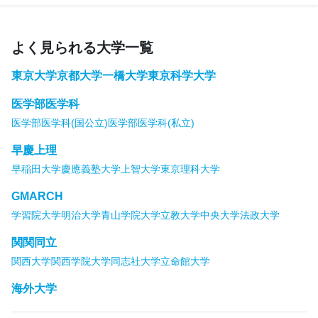
よく見られる大学一覧
東京大学
京都大学
一橋大学
東京科学大学
医学部医学科
医学部医学科(国公立)
医学部医学科(私立)
早慶上理
早稲田大学
慶應義塾大学
上智大学
東京理科大学
GMARCH
学習院大学
明治大学
青山学院大学
立教大学
中央大学
法政大学
関関同立
関西大学
関西学院大学
同志社大学
立命館大学
海外大学