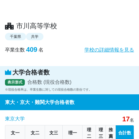
市川高等学校
千葉県
共学
409
卒業生数
名
学校の詳細情報を見る
大学合格者数
合格数 (現役合格数)
表示形式
現役合格率は、卒業生数に対しての現役合格数の割合です。
東大・京大・難関大学合格者数
17
東京大学
名
理
理
推
文一
文二
文三
理一
合計数
二
三
薦