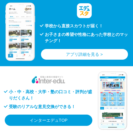
学校から直接スカウトが届く！
お子さまの希望や性格にあった学校とのマッ
チング！
アプリ詳細を見る >
小・中・高校・大学・塾の口コミ・評判が盛
りだくさん！
受験のリアルな意見交換ができる！
インターエデュTOP