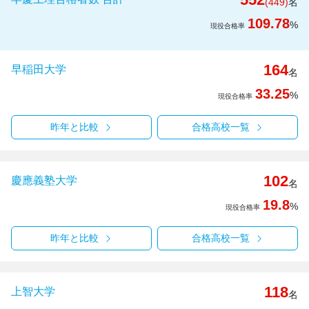
(449)
名
109.78
%
現役合格率
164
早稲田大学
名
33.25
%
現役合格率
昨年と比較
合格高校一覧
102
慶應義塾大学
名
19.8
%
現役合格率
昨年と比較
合格高校一覧
118
上智大学
名