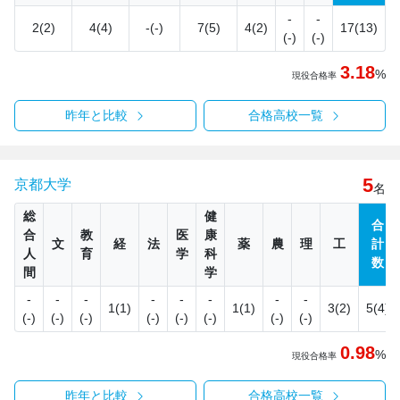
-
-
2(2)
4(4)
-(-)
7(5)
4(2)
17(13)
(-)
(-)
3.18
%
現役合格率
昨年と比較
合格高校一覧
5
京都大学
名
総
健
合
合
教
医
康
文
経
法
薬
農
理
工
計
人
育
学
科
数
間
学
-
-
-
-
-
-
-
-
1(1)
1(1)
3(2)
5(4)
(-)
(-)
(-)
(-)
(-)
(-)
(-)
(-)
0.98
%
現役合格率
昨年と比較
合格高校一覧