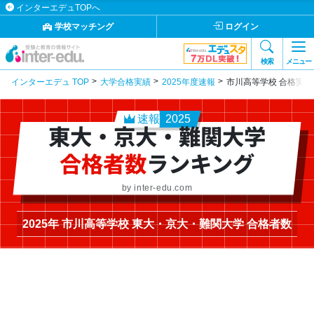
インターエデュTOPへ
学校マッチング
ログイン
検索
メニュー
インターエデュ TOP
大学合格実績
2025年度速報
市川高等学校 合格実績
速報
2025
東大・京大・難関大学
合格者数
ランキング
by inter-edu.com
2025年 市川高等学校 東大・京大・難関大学 合格者数