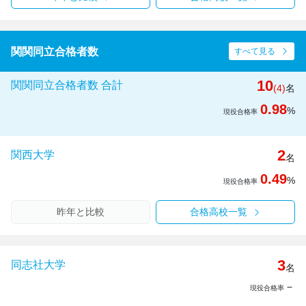
関関同立合格者数
すべて見る
10
関関同立合格者数 合計
(4)
名
0.98
%
現役合格率
2
関西大学
名
0.49
%
現役合格率
昨年と比較
合格高校一覧
3
同志社大学
名
－
現役合格率