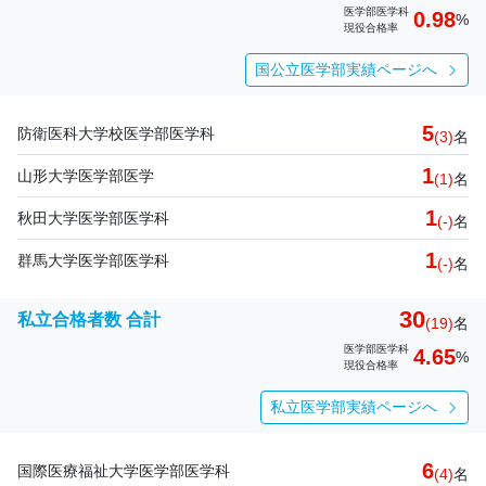
医学部医学科
0.98
%
現役合格率
国公立医学部実績ページへ
5
防衛医科大学校医学部医学科
(3)
名
1
山形大学医学部医学
(1)
名
1
秋田大学医学部医学科
(-)
名
1
群馬大学医学部医学科
(-)
名
30
私立合格者数 合計
(19)
名
医学部医学科
4.65
%
現役合格率
私立医学部実績ページへ
6
国際医療福祉大学医学部医学科
(4)
名