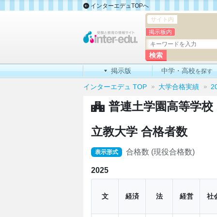
インターエデュTOPへ
サイト内
掲示板内
掲示版
中学・高校
を探す
インターエデュ TOP
大学合格実績
2
普連土学園高等学校
立教大学 合格者数
合格数 (現役合格数)
表示形式
2025
文
経済
法
経営
社