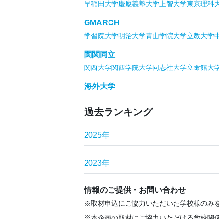
早稲田大学
慶應義塾大学
上智大学
東京理科
GMARCH
学習院大学
明治大学
青山学院大学
立教大学
関関同立
関西大学
関西学院大学
同志社大学
立命館大
海外大学
過去ランキング
2025年
2023年
情報のご提供・お問い合わせ
取材申込にご協力いただいた学校様のみ
本企画の取材にご協力いただける学校関