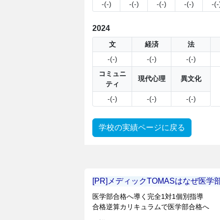
-(-)
-(-)
-(-)
-(-)
-(-
2024
文
経済
法
-(-)
-(-)
-(-)
コミュニ
現代心理
異文化
ティ
-(-)
-(-)
-(-)
学校の実績ページに戻る