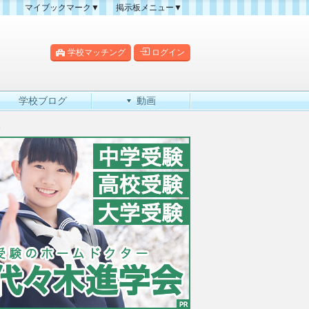
マイブックマーク▼
掲示板メニュー▼
クマーク一覧
掲示板の使い方
掲示板マップ
学校マッチング
ログイン
人気スレッドランキング
新規スレッド一覧
学校ブログ
動画
新着書き込み一覧
較