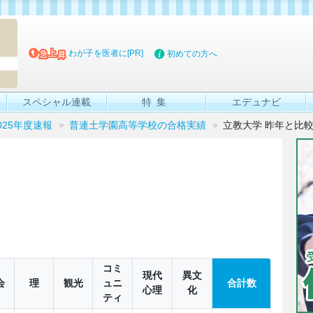
マイブッ
わが子を医者に[PR]
初めての方へ
スペシャル連載
特集
エデュナビ
025年度速報
普連土学園高等学校の合格実績
立教大学 昨年と比
コミ
現代
異文
会
理
観光
ュニ
合計数
心理
化
ティ