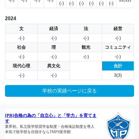
(-)
(-)
(-)
(-)
(-)
(-)
2024
文
経済
法
経営
-(-)
-(-)
-(-)
-(-)
社会
理
観光
コミュニティ
-(-)
-(-)
-(-)
-(-)
現代心理
異文化
合計
-(-)
-(-)
3(3)
学校の実績ページに戻る