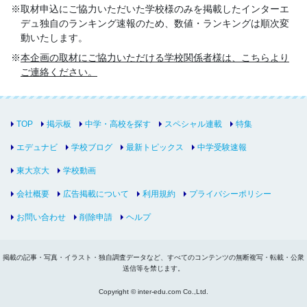
取材申込にご協力いただいた学校様のみを掲載したインターエ
デュ独自のランキング速報のため、数値・ランキングは順次変
動いたします。
本企画の取材にご協力いただける学校関係者様は、こちらより
ご連絡ください。
TOP
掲示板
中学・高校を探す
スペシャル連載
特集
エデュナビ
学校ブログ
最新トピックス
中学受験速報
東大京大
学校動画
会社概要
広告掲載について
利用規約
プライバシーポリシー
お問い合わせ
削除申請
ヘルプ
掲載の記事・写真・イラスト・独自調査データなど、すべてのコンテンツの無断複写・転載・公衆
送信等を禁じます。
Copyright © inter-edu.com Co.,Ltd.