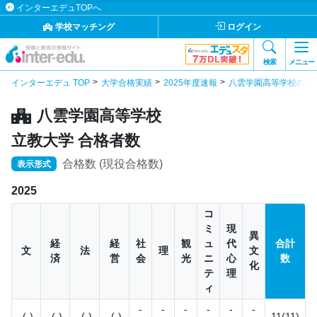
インターエデュTOPへ
学校マッチング
ログイン
検索
メニュー
インターエデュ TOP
大学合格実績
2025年度速報
八雲学園高等学校の合
八雲学園高等学校
立教大学 合格者数
合格数 (現役合格数)
表示形式
2025
コ
ミ
現
異
経
経
社
観
ュ
代
合計
文
法
理
文
済
営
会
光
ニ
心
数
化
テ
理
ィ
-
-
-
-
-
-
-(-)
-(-)
-(-)
-(-)
11(11)