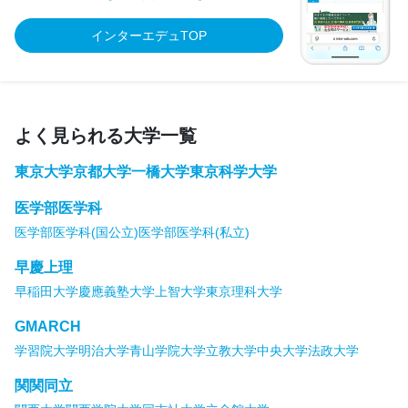
インターエデュTOP
よく見られる大学一覧
東京大学
京都大学
一橋大学
東京科学大学
医学部医学科
医学部医学科(国公立)
医学部医学科(私立)
早慶上理
早稲田大学
慶應義塾大学
上智大学
東京理科大学
GMARCH
学習院大学
明治大学
青山学院大学
立教大学
中央大学
法政大学
関関同立