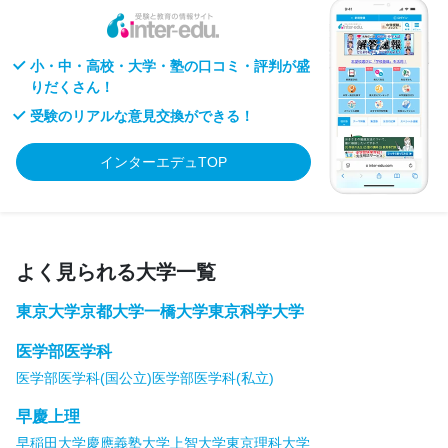
小・中・高校・大学・塾の口コミ・評判が盛
りだくさん！
受験のリアルな意見交換ができる！
インターエデュTOP
よく見られる大学一覧
東京大学
京都大学
一橋大学
東京科学大学
医学部医学科
医学部医学科(国公立)
医学部医学科(私立)
早慶上理
早稲田大学
慶應義塾大学
上智大学
東京理科大学