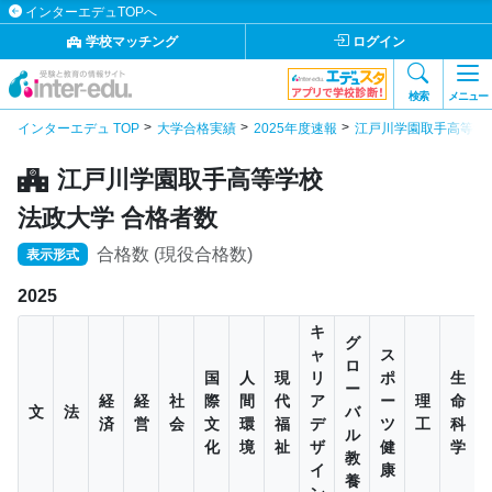
インターエデュTOPへ
学校マッチング
ログイン
検索
メニュー
インターエデュ TOP
大学合格実績
2025年度速報
江戸川学園取手高等学
江戸川学園取手高等学校
法政大学 合格者数
合格数 (現役合格数)
表示形式
2025
キ
グ
ャ
ス
ロ
国
人
現
リ
ポ
生
ー
経
経
社
際
間
代
ア
ー
理
命
文
法
バ
済
営
会
文
環
福
デ
ツ
工
科
ル
化
境
祉
ザ
健
学
教
イ
康
養