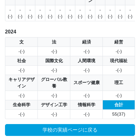
ン
-
-
-
-
-
-
-
-
-
-
-
-
-
(-)
(-)
(-)
(-)
(-)
(-)
(-)
(-)
(-)
(-)
(-)
(-)
(-)
(
2024
文
法
経済
経営
-(-)
-(-)
-(-)
-(-)
社会
国際文化
人間環境
現代福祉
-(-)
-(-)
-(-)
-(-)
キャリアデザ
グローバル教
スポーツ健康
理工
イン
養
-(-)
-(-)
-(-)
-(-)
生命科学
デザイン工学
情報科学
合計
-(-)
-(-)
-(-)
55(37)
学校の実績ページに戻る