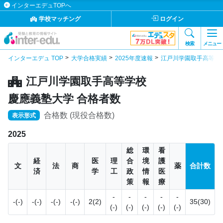
インターエデュTOPへ
学校マッチング
ログイン
検索
メニュー
インターエデュ TOP
大学合格実績
2025年度速報
江戸川学園取手高等学
江戸川学園取手高等学校
慶應義塾大学 合格者数
合格数 (現役合格数)
表示形式
2025
総
環
看
経
医
理
合
境
護
文
法
商
薬
合計数
済
学
工
政
情
医
策
報
療
-
-
-
-
-
-(-)
-(-)
-(-)
-(-)
2(2)
35(30)
(-)
(-)
(-)
(-)
(-)