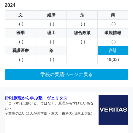
2024
文
経済
法
商
-(-)
-(-)
-(-)
-(-)
医学
理工
総合政策
環境情報
-(-)
-(-)
-(-)
-(-)
看護医療
薬
合計
-(-)
-(-)
49(33)
学校の実績ページに戻る