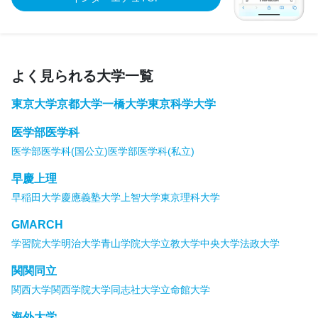
よく見られる大学一覧
東京大学
京都大学
一橋大学
東京科学大学
医学部医学科
医学部医学科(国公立)
医学部医学科(私立)
早慶上理
早稲田大学
慶應義塾大学
上智大学
東京理科大学
GMARCH
学習院大学
明治大学
青山学院大学
立教大学
中央大学
法政大学
関関同立
関西大学
関西学院大学
同志社大学
立命館大学
海外大学