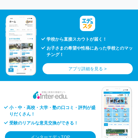
学校から直接スカウトが届く！
お子さまの希望や性格にあった学校とのマッ
チング！
アプリ詳細を見る >
小・中・高校・大学・塾の口コミ・評判が盛
りだくさん！
受験のリアルな意見交換ができる！
インターエデュTOP