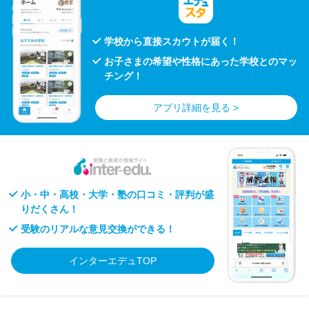
学校から直接スカウトが届く！
お子さまの希望や性格にあった学校とのマッ
チング！
アプリ詳細を見る >
小・中・高校・大学・塾の口コミ・評判が盛
りだくさん！
受験のリアルな意見交換ができる！
インターエデュTOP