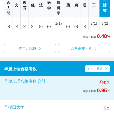
合
教
医
康
文
経
法
薬
農
理
工
計
人
育
学
科
数
間
学
-
-
-
-
-
-
-
-
-
1(1)
2(1)
3(2)
(-)
(-)
(-)
(-)
(-)
(-)
(-)
(-)
(-)
0.48
%
現役合格率
昨年と比較
合格高校一覧
早慶上理合格者数
すべて見る
7
早慶上理合格者数 合計
(4)
名
0.95
%
現役合格率
1
早稲田大学
名