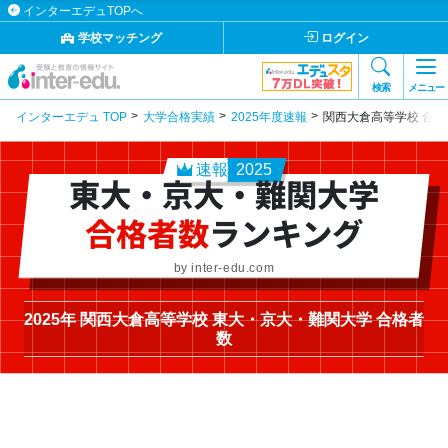
インターエデュTOPへ
学校マッチング
ログイン
検索
メニュー
インターエデュ TOP
大学合格実績
2025年度速報
関西大倉高等学校 合格
速報
2025
東大・京大・難関大学
合格者数
ランキング
by inter-edu.com
2025年 関西大倉高等学校 東大・京大・難関大学 合格者
数