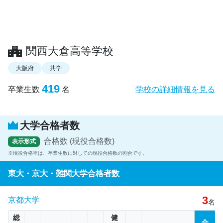
関西大倉高等学校
大阪府
共学
419
卒業生数
名
学校の詳細情報を見る
大学合格者数
合格数 (現役合格数)
表示形式
現役合格率は、卒業生数に対しての現役合格数の割合です。
東大・京大・難関大学合格者数
3
京都大学
名
総
健
合