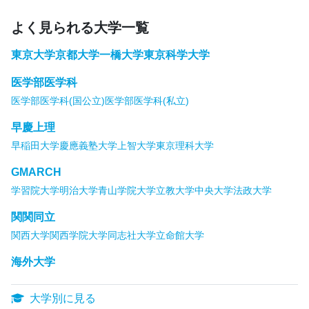
よく見られる大学一覧
東京大学
京都大学
一橋大学
東京科学大学
医学部医学科
医学部医学科(国公立)
医学部医学科(私立)
早慶上理
早稲田大学
慶應義塾大学
上智大学
東京理科大学
GMARCH
学習院大学
明治大学
青山学院大学
立教大学
中央大学
法政大学
関関同立
関西大学
関西学院大学
同志社大学
立命館大学
海外大学
大学別に見る