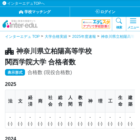
インターエデュTOPへ
学校マッチング
ログイン
検索
メニュー
インターエデュ TOP
大学合格実績
2025年度速報
神奈川県立柏陽高等学
神奈川県立柏陽高等学校
関西学院大学 合格者数
合格数 (現役合格数)
表示形式
2025
経
社
総
人
教
生
建
法
文
商
神
理
工
済
会
合
間
育
命
築
-
-
-
-
-
-
-
-
-
-
-
-
-
4
(-)
(-)
(-)
(-)
(-)
(-)
(-)
(-)
(-)
(-)
(-)
(-)
(-)
2024