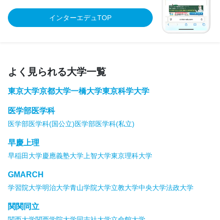
インターエデュTOP
よく見られる大学一覧
東京大学
京都大学
一橋大学
東京科学大学
医学部医学科
医学部医学科(国公立)
医学部医学科(私立)
早慶上理
早稲田大学
慶應義塾大学
上智大学
東京理科大学
GMARCH
学習院大学
明治大学
青山学院大学
立教大学
中央大学
法政大学
関関同立
関西大学
関西学院大学
同志社大学
立命館大学