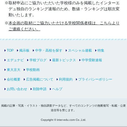
取材申込にご協力いただいた学校様のみを掲載したインターエ
デュ独自のランキング速報のため、数値・ランキングは順次変
動いたします。
本企画の取材にご協力いただける学校関係者様は、こちらより
ご連絡ください。
TOP
掲示板
中学・高校を探す
スペシャル連載
特集
エデュナビ
学校ブログ
最新トピックス
中学受験速報
東大京大
学校動画
会社概要
広告掲載について
利用規約
プライバシーポリシー
お問い合わせ
削除申請
ヘルプ
掲載の記事・写真・イラスト・独自調査データなど、すべてのコンテンツの無断複写・転載・公衆
送信等を禁じます。
Copyright © inter-edu.com Co.,Ltd.