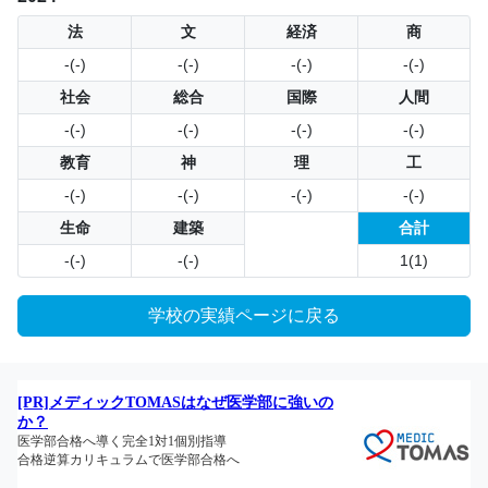
法
文
経済
商
-(-)
-(-)
-(-)
-(-)
社会
総合
国際
人間
-(-)
-(-)
-(-)
-(-)
教育
神
理
工
-(-)
-(-)
-(-)
-(-)
生命
建築
合計
-(-)
-(-)
1(1)
学校の実績ページに戻る