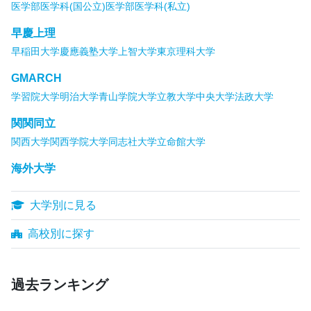
医学部医学科(国公立)
医学部医学科(私立)
早慶上理
早稲田大学
慶應義塾大学
上智大学
東京理科大学
GMARCH
学習院大学
明治大学
青山学院大学
立教大学
中央大学
法政大学
関関同立
関西大学
関西学院大学
同志社大学
立命館大学
海外大学
大学別に見る
高校別に探す
過去ランキング