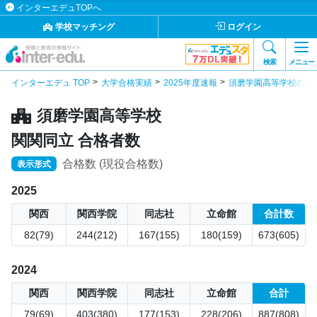
インターエデュTOPへ
学校マッチング
ログイン
検索
メニュー
インターエデュ TOP
大学合格実績
2025年度速報
須磨学園高等学校の合
須磨学園高等学校
関関同立 合格者数
合格数 (現役合格数)
表示形式
2025
関西
関西学院
同志社
立命館
合計数
82(79)
244(212)
167(155)
180(159)
673(605)
2024
関西
関西学院
同志社
立命館
合計
79(69)
403(380)
177(153)
228(206)
887(808)