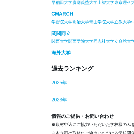
早稲田大学
慶應義塾大学
上智大学
東京理科
GMARCH
学習院大学
明治大学
青山学院大学
立教大学
関関同立
関西大学
関西学院大学
同志社大学
立命館大
海外大学
過去ランキング
2025年
2023年
情報のご提供・お問い合わせ
取材申込にご協力いただいた学校様のみ
本企画の取材にご協力いただける学校関