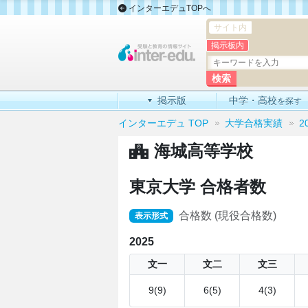
インターエデュTOPへ
サイト内
掲示板内
掲示版
中学・高校
を探す
インターエデュ TOP
大学合格実績
2
海城高等学校
東京大学 合格者数
合格数 (現役合格数)
表示形式
2025
文一
文二
文三
9(9)
6(5)
4(3)