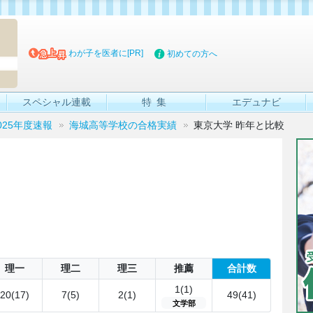
マイブッ
わが子を医者に[PR]
初めての方へ
スペシャル連載
特集
エデュナビ
025年度速報
海城高等学校の合格実績
東京大学 昨年と比較
理一
理二
理三
推薦
合計数
1(1)
20(17)
7(5)
2(1)
49(41)
文学部