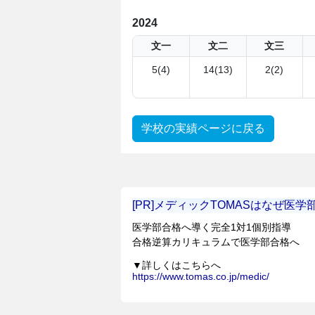
2024
文一
文二
文三
5(4)
14(13)
2(2)
学校の実績ページに戻る