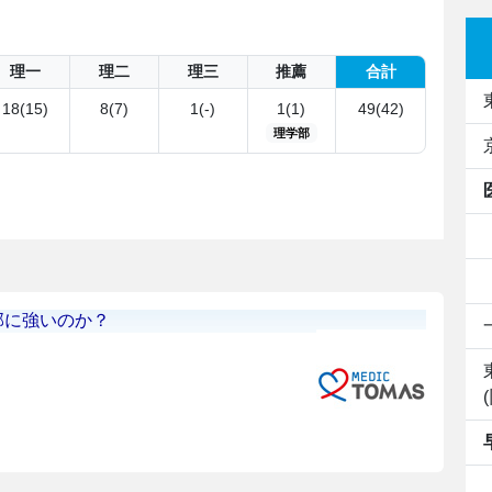
理一
理二
理三
推薦
合計
18(15)
8(7)
1(-)
1(1)
49(42)
理学部