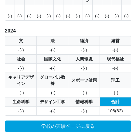
ン
-
-
-
-
-
-
-
-
-
-
-
-
-
(-)
(-)
(-)
(-)
(-)
(-)
(-)
(-)
(-)
(-)
(-)
(-)
(-)
(
2024
文
法
経済
経営
-(-)
-(-)
-(-)
-(-)
社会
国際文化
人間環境
現代福祉
-(-)
-(-)
-(-)
-(-)
キャリアデザ
グローバル教
スポーツ健康
理工
イン
養
-(-)
-(-)
-(-)
-(-)
生命科学
デザイン工学
情報科学
合計
-(-)
-(-)
-(-)
108(82)
学校の実績ページに戻る