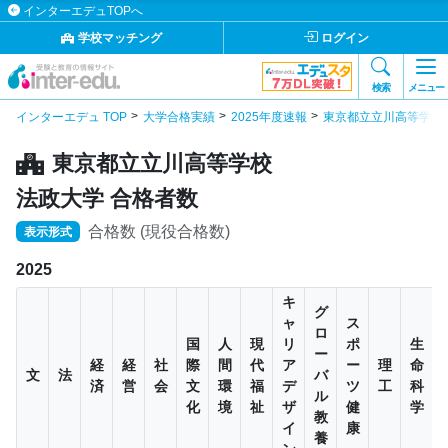
インターエデュTOPへ
学校マッチング
ログイン
検索
メニュー
インターエデュ TOP
大学合格実績
2025年度速報
東京都立立川高等学校
東京都立立川高等学校
法政大学 合格者数
合格数 (現役合格数)
表示形式
2025
キ
グ
ャ
ス
ロ
国
人
現
リ
ポ
生
ー
経
経
社
際
間
代
ア
ー
理
命
文
法
バ
済
営
会
文
環
福
デ
ツ
工
科
ル
化
境
祉
ザ
健
学
教
イ
康
養