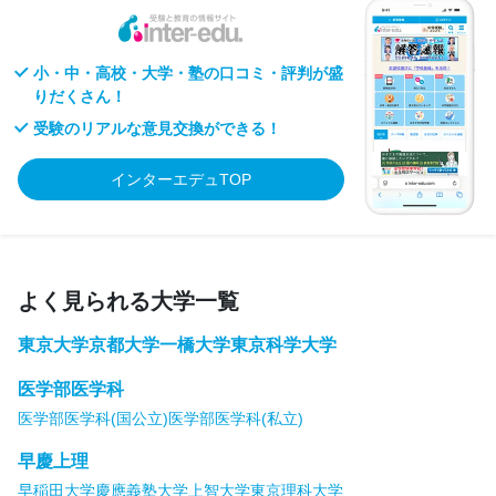
小・中・高校・大学・塾の口コミ・評判が盛
りだくさん！
受験のリアルな意見交換ができる！
インターエデュTOP
よく見られる大学一覧
東京大学
京都大学
一橋大学
東京科学大学
医学部医学科
医学部医学科(国公立)
医学部医学科(私立)
早慶上理
早稲田大学
慶應義塾大学
上智大学
東京理科大学