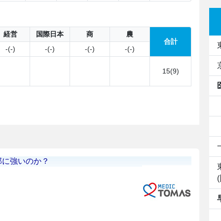
経営
国際日本
商
農
合計
-(-)
-(-)
-(-)
-(-)
15(9)