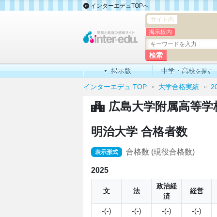
インターエデュTOPへ
サイト内
掲示板内
掲示版
中学・高校
を探す
インターエデュ TOP
大学合格実績
2
広島大学附属高等学
明治大学 合格者数
合格数 (現役合格数)
表示形式
2025
政治経
文
法
経営
済
-(-)
-(-)
-(-)
-(-)