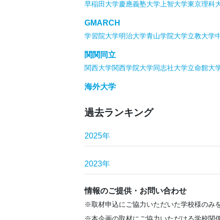
早稲田大学
慶應義塾大学
上智大学
東京理科
GMARCH
学習院大学
明治大学
青山学院大学
立教大学
関関同立
関西大学
関西学院大学
同志社大学
立命館大
海外大学
過去ランキング
2025年
2023年
情報のご提供・お問い合わせ
取材申込にご協力いただいた学校様のみ
本企画の取材にご協力いただける学校関