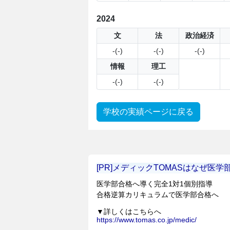
2024
文
法
政治経済
-(-)
-(-)
-(-)
情報
理工
-(-)
-(-)
学校の実績ページに戻る