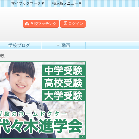
マイブックマーク▼
掲示板メニュー▼
クマーク一覧
掲示板の使い方
掲示板マップ
学校マッチング
ログイン
人気スレッドランキング
新規スレッド一覧
学校ブログ
動画
新着書き込み一覧
比較