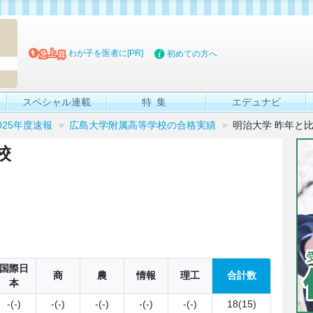
マイブッ
わが子を医者に[PR]
初めての方へ
スペシャル連載
特集
エデュナビ
025年度速報
広島大学附属高等学校の合格実績
明治大学 昨年と
校
国際日
商
農
情報
理工
合計数
本
-(-)
-(-)
-(-)
-(-)
-(-)
18(15)