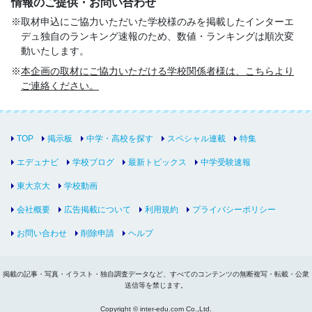
情報のご提供・お問い合わせ
取材申込にご協力いただいた学校様のみを掲載したインターエ
デュ独自のランキング速報のため、数値・ランキングは順次変
動いたします。
本企画の取材にご協力いただける学校関係者様は、こちらより
ご連絡ください。
TOP
掲示板
中学・高校を探す
スペシャル連載
特集
エデュナビ
学校ブログ
最新トピックス
中学受験速報
東大京大
学校動画
会社概要
広告掲載について
利用規約
プライバシーポリシー
お問い合わせ
削除申請
ヘルプ
掲載の記事・写真・イラスト・独自調査データなど、すべてのコンテンツの無断複写・転載・公衆
送信等を禁じます。
Copyright © inter-edu.com Co.,Ltd.