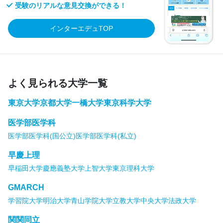
受験のリアルな意見交換ができる！
インターエデュTOP
よく見られる大学一覧
東京大学
京都大学
一橋大学
東京科学大学
医学部医学科
医学部医学科(国公立)
医学部医学科(私立)
早慶上理
早稲田大学
慶應義塾大学
上智大学
東京理科大学
GMARCH
学習院大学
明治大学
青山学院大学
立教大学
中央大学
法政大学
関関同立