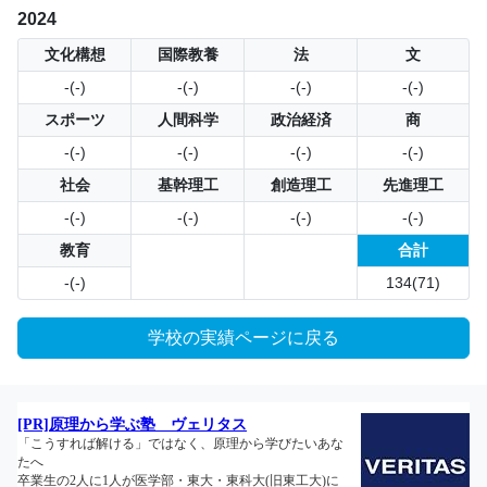
2024
文化構想
国際教養
法
文
-(-)
-(-)
-(-)
-(-)
スポーツ
人間科学
政治経済
商
-(-)
-(-)
-(-)
-(-)
社会
基幹理工
創造理工
先進理工
-(-)
-(-)
-(-)
-(-)
教育
合計
-(-)
134(71)
学校の実績ページに戻る