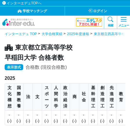
インターエデュTOPへ
学校マッチング
ログイン
検索
メニュー
インターエデュ TOP
大学合格実績
2025年度速報
東京都立西高等学校の
東京都立西高等学校
早稲田大学 合格者数
合格数 (現役合格数)
表示形式
2025
文
国
ス
人
政
基
創
先
化
際
ポ
間
治
社
幹
造
進
教
法
文
商
構
教
ー
科
経
会
理
理
理
育
想
養
ツ
学
済
工
工
工
-
-
-
-
-
-
-
-
-
-
-
-
-
(-)
(-)
(-)
(-)
(-)
(-)
(-)
(-)
(-)
(-)
(-)
(-)
(-)