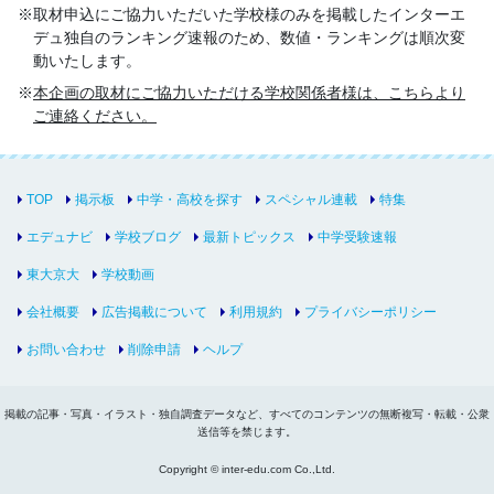
取材申込にご協力いただいた学校様のみを掲載したインターエ
デュ独自のランキング速報のため、数値・ランキングは順次変
動いたします。
本企画の取材にご協力いただける学校関係者様は、こちらより
ご連絡ください。
TOP
掲示板
中学・高校を探す
スペシャル連載
特集
エデュナビ
学校ブログ
最新トピックス
中学受験速報
東大京大
学校動画
会社概要
広告掲載について
利用規約
プライバシーポリシー
お問い合わせ
削除申請
ヘルプ
掲載の記事・写真・イラスト・独自調査データなど、すべてのコンテンツの無断複写・転載・公衆
送信等を禁じます。
Copyright © inter-edu.com Co.,Ltd.