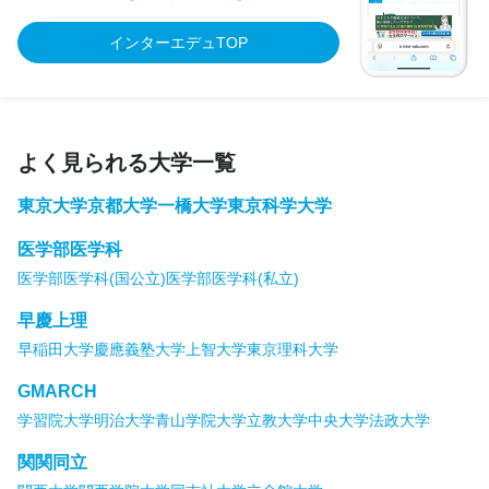
インターエデュTOP
よく見られる大学一覧
東京大学
京都大学
一橋大学
東京科学大学
医学部医学科
医学部医学科(国公立)
医学部医学科(私立)
早慶上理
早稲田大学
慶應義塾大学
上智大学
東京理科大学
GMARCH
学習院大学
明治大学
青山学院大学
立教大学
中央大学
法政大学
関関同立