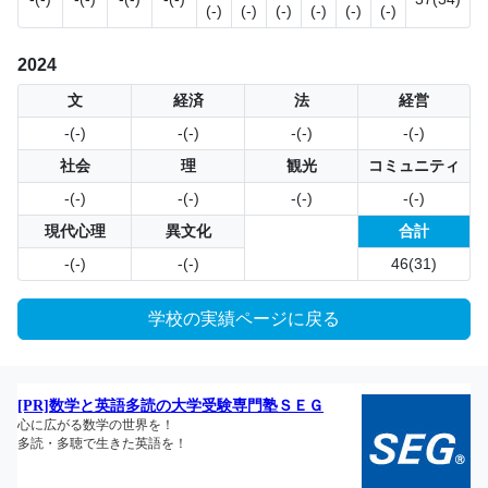
(-)
(-)
(-)
(-)
(-)
(-)
2024
文
経済
法
経営
-(-)
-(-)
-(-)
-(-)
社会
理
観光
コミュニティ
-(-)
-(-)
-(-)
-(-)
現代心理
異文化
合計
-(-)
-(-)
46(31)
学校の実績ページに戻る