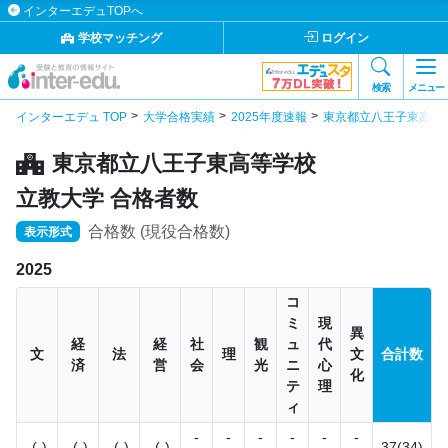
インターエデュTOPへ
学校マッチング
ログイン
検索
メニュー
インターエデュ TOP
大学合格実績
2025年度速報
東京都立八王子東高等
東京都立八王子東高等学校
立教大学 合格者数
合格数 (現役合格数)
表示形式
2025
コ
ミ
現
異
経
経
社
観
ュ
代
文
法
理
文
合計数
済
営
会
光
ニ
心
化
テ
理
ィ
-
-
-
-
-
-
-(-)
-(-)
-(-)
-(-)
37(34)