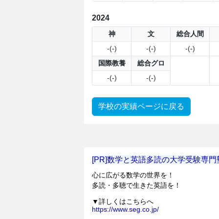
2024
神
文
総合人間
-(-)
-(-)
-(-)
国際教養
総合グロ
-(-)
-(-)
学校の実績ページに戻る