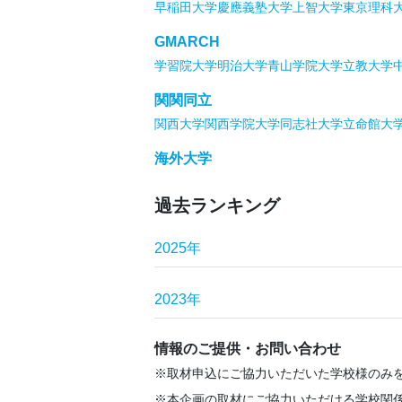
早稲田大学
慶應義塾大学
上智大学
東京理科
GMARCH
学習院大学
明治大学
青山学院大学
立教大学
関関同立
関西大学
関西学院大学
同志社大学
立命館大
海外大学
過去ランキング
2025年
2023年
情報のご提供・お問い合わせ
取材申込にご協力いただいた学校様のみ
本企画の取材にご協力いただける学校関