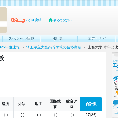
マイブッ
7万DL突破！
初めての方へ
スペシャル連載
特集
エデュナビ
025年度速報
埼玉県立大宮高等学校の合格実績
上智大学 昨年と
校
国際教
総合グ
経済
外語
理工
合計数
養
ロ
-(-)
-(-)
-(-)
-(-)
-(-)
27(26)