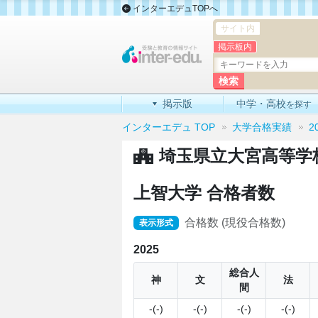
インターエデュTOPへ
サイト内
掲示板内
掲示版
中学・高校
を探す
インターエデュ TOP
大学合格実績
2
埼玉県立大宮高等学
上智大学 合格者数
合格数 (現役合格数)
表示形式
2025
総合人
神
文
法
間
-(-)
-(-)
-(-)
-(-)