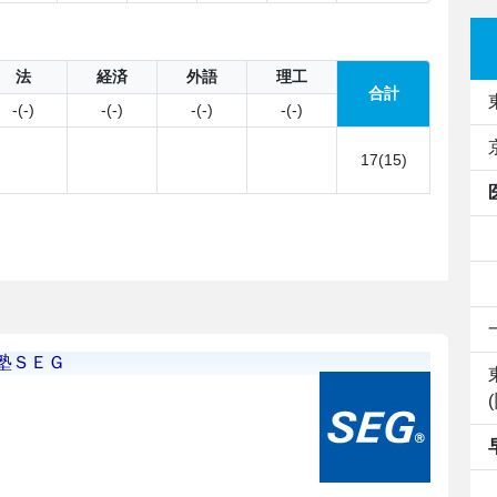
法
経済
外語
理工
合計
-(-)
-(-)
-(-)
-(-)
17(15)