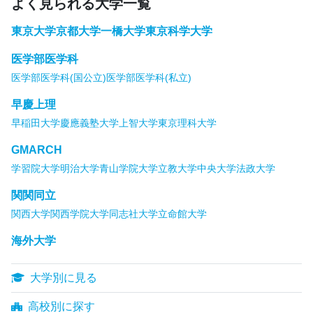
よく見られる大学一覧
東京大学
京都大学
一橋大学
東京科学大学
医学部医学科
医学部医学科(国公立)
医学部医学科(私立)
早慶上理
早稲田大学
慶應義塾大学
上智大学
東京理科大学
GMARCH
学習院大学
明治大学
青山学院大学
立教大学
中央大学
法政大学
関関同立
関西大学
関西学院大学
同志社大学
立命館大学
海外大学
大学別に見る
高校別に探す