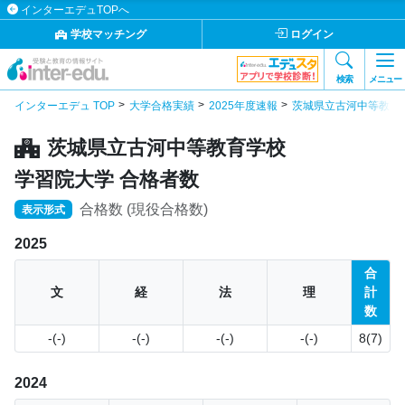
インターエデュTOPへ
学校マッチング
ログイン
検索
メニュー
インターエデュ TOP
大学合格実績
2025年度速報
茨城県立古河中等教育
茨城県立古河中等教育学校
学習院大学 合格者数
合格数 (現役合格数)
表示形式
2025
合
文
経
法
理
計
数
-(-)
-(-)
-(-)
-(-)
8(7)
2024