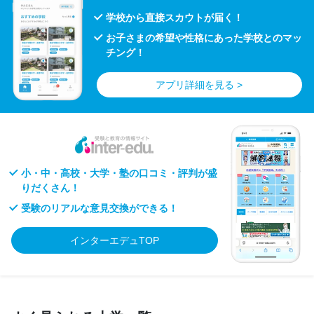
学校から直接スカウトが届く！
お子さまの希望や性格にあった学校とのマッ
チング！
アプリ詳細を見る >
小・中・高校・大学・塾の口コミ・評判が盛
りだくさん！
受験のリアルな意見交換ができる！
インターエデュTOP