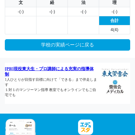
文
経
法
理
-(-)
-(-)
-(-)
-(-)
合計
4(4)
学校の実績ページに戻る