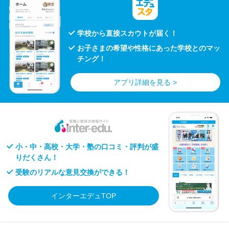
学校から直接スカウトが届く！
お子さまの希望や性格にあった学校とのマッ
チング！
アプリ詳細を見る >
小・中・高校・大学・塾の口コミ・評判が盛
りだくさん！
受験のリアルな意見交換ができる！
インターエデュTOP