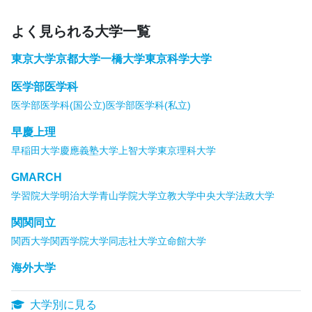
よく見られる大学一覧
東京大学
京都大学
一橋大学
東京科学大学
医学部医学科
医学部医学科(国公立)
医学部医学科(私立)
早慶上理
早稲田大学
慶應義塾大学
上智大学
東京理科大学
GMARCH
学習院大学
明治大学
青山学院大学
立教大学
中央大学
法政大学
関関同立
関西大学
関西学院大学
同志社大学
立命館大学
海外大学
大学別に見る