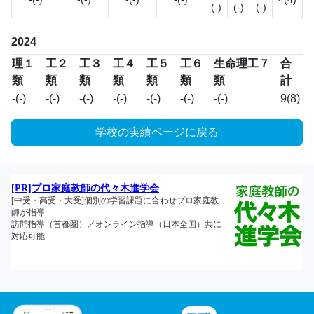
(-)
(-)
(-)
2024
理１
工２
工３
工４
工５
工６
生命理工７
合
類
類
類
類
類
類
類
計
-(-)
-(-)
-(-)
-(-)
-(-)
-(-)
-(-)
9(8)
学校の実績ページに戻る