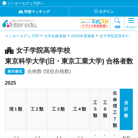
インターエデュTOPへ
学校マッチング
ログイン
検索
メニュー
インターエデュ TOP
大学合格実績
2025年度速報
女子学院高等学校の合
女子学院高等学校
東京科学大学(旧・東京工業大学) 合格者数
合格数 (現役合格数)
表示形式
2025
生
命
工
工
合
理
理１類
工２類
工３類
工４類
５
６
計
工
類
類
数
７
類
-
-
-
-(-)
-(-)
-(-)
-(-)
4(4)