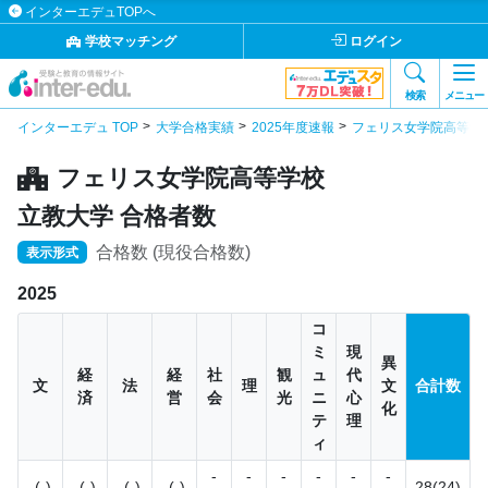
インターエデュTOPへ
学校マッチング
ログイン
検索
メニュー
インターエデュ TOP
大学合格実績
2025年度速報
フェリス女学院高等学
フェリス女学院高等学校
立教大学 合格者数
合格数 (現役合格数)
表示形式
2025
コ
ミ
現
異
経
経
社
観
ュ
代
文
法
理
文
合計数
済
営
会
光
ニ
心
化
テ
理
ィ
-
-
-
-
-
-
-(-)
-(-)
-(-)
-(-)
28(24)