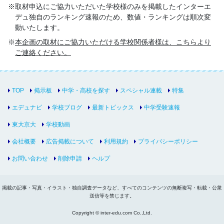
取材申込にご協力いただいた学校様のみを掲載したインターエ
デュ独自のランキング速報のため、数値・ランキングは順次変
動いたします。
本企画の取材にご協力いただける学校関係者様は、こちらより
ご連絡ください。
TOP
掲示板
中学・高校を探す
スペシャル連載
特集
エデュナビ
学校ブログ
最新トピックス
中学受験速報
東大京大
学校動画
会社概要
広告掲載について
利用規約
プライバシーポリシー
お問い合わせ
削除申請
ヘルプ
掲載の記事・写真・イラスト・独自調査データなど、すべてのコンテンツの無断複写・転載・公衆
送信等を禁じます。
Copyright © inter-edu.com Co.,Ltd.