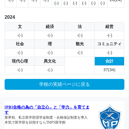
(-)
(-)
(-)
(-)
(-)
(-)
2024
文
経済
法
経営
-(-)
-(-)
-(-)
-(-)
社会
理
観光
コミュニティ
-(-)
-(-)
-(-)
-(-)
現代心理
異文化
合計
-(-)
-(-)
37(34)
学校の実績ページに戻る