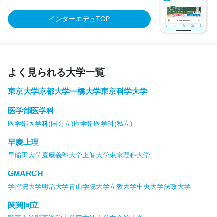
インターエデュTOP
よく見られる大学一覧
東京大学
京都大学
一橋大学
東京科学大学
医学部医学科
医学部医学科(国公立)
医学部医学科(私立)
早慶上理
早稲田大学
慶應義塾大学
上智大学
東京理科大学
GMARCH
学習院大学
明治大学
青山学院大学
立教大学
中央大学
法政大学
関関同立