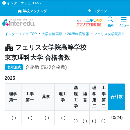
インターエデュTOPへ
学校マッチング
ログイン
検索
メニュー
インターエデュ TOP
大学合格実績
2025年度速報
フェリス女学院高等学
フェリス女学院高等学校
東京理科大学 合格者数
合格数 (現役合格数)
表示形式
2025
基
理
工
理学
工学
理工
礎
経
学
学
薬学
合計数
第一
第一
学
工
営
第
第
学
二
二
-
-
-
-
-(-)
-(-)
-(-)
-(-)
40(24)
(-)
(-)
(-)
(-)