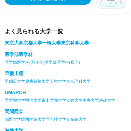
よく見られる大学一覧
東京大学
京都大学
一橋大学
東京科学大学
医学部医学科
医学部医学科(国公立)
医学部医学科(私立)
早慶上理
早稲田大学
慶應義塾大学
上智大学
東京理科大学
GMARCH
学習院大学
明治大学
青山学院大学
立教大学
中央大学
法政大学
関関同立
関西大学
関西学院大学
同志社大学
立命館大学
海外大学