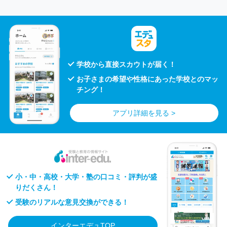
学校から直接スカウトが届く！
お子さまの希望や性格にあった学校とのマッ
チング！
アプリ詳細を見る >
小・中・高校・大学・塾の口コミ・評判が盛
りだくさん！
受験のリアルな意見交換ができる！
インターエデュTOP