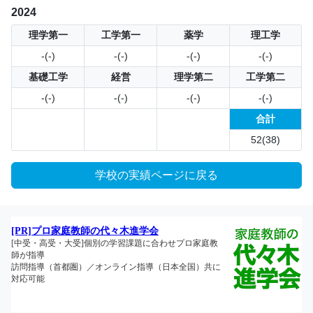
2024
理学第一
工学第一
薬学
理工学
-(-)
-(-)
-(-)
-(-)
基礎工学
経営
理学第二
工学第二
-(-)
-(-)
-(-)
-(-)
合計
52(38)
学校の実績ページに戻る