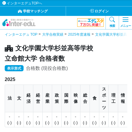
インターエデュTOPへ
学校マッチング
ログイン
検索
メニュー
インターエデュ TOP
大学合格実績
2025年度速報
文化学園大学杉並高等
文化学園大学杉並高等学校
立命館大学 合格者数
合格数 (現役合格数)
表示形式
2025
ス
経
経
産
政
国
映
総
ポ
理
情
法
文
食
済
営
業
策
際
像
合
ー
工
報
ツ
-
-
-
-
-
-
-
-
-
-
-
-
-
(-)
(-)
(-)
(-)
(-)
(-)
(-)
(-)
(-)
(-)
(-)
(-)
(-)
(