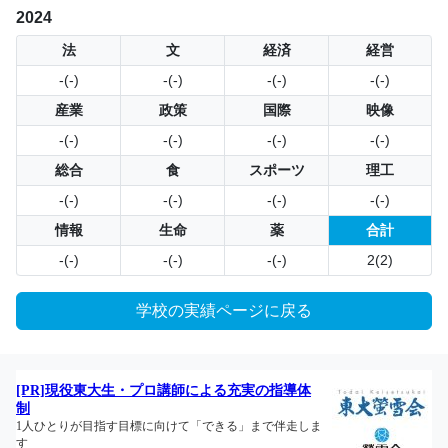
2024
法
文
経済
経営
-(-)
-(-)
-(-)
-(-)
産業
政策
国際
映像
-(-)
-(-)
-(-)
-(-)
総合
食
スポーツ
理工
-(-)
-(-)
-(-)
-(-)
情報
生命
薬
合計
-(-)
-(-)
-(-)
2(2)
学校の実績ページに戻る