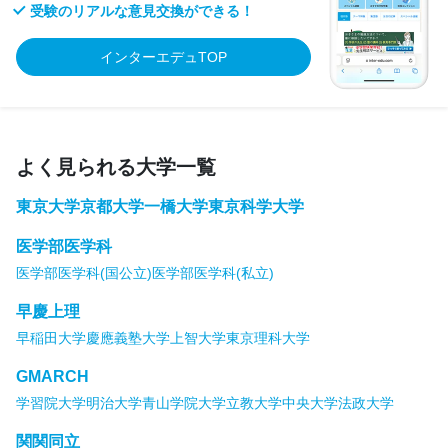
受験のリアルな意見交換ができる！
インターエデュTOP
よく見られる大学一覧
東京大学
京都大学
一橋大学
東京科学大学
医学部医学科
医学部医学科(国公立)
医学部医学科(私立)
早慶上理
早稲田大学
慶應義塾大学
上智大学
東京理科大学
GMARCH
学習院大学
明治大学
青山学院大学
立教大学
中央大学
法政大学
関関同立