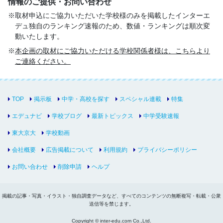
情報のご提供・お問い合わせ
取材申込にご協力いただいた学校様のみを掲載したインターエ
デュ独自のランキング速報のため、数値・ランキングは順次変
動いたします。
本企画の取材にご協力いただける学校関係者様は、こちらより
ご連絡ください。
TOP
掲示板
中学・高校を探す
スペシャル連載
特集
エデュナビ
学校ブログ
最新トピックス
中学受験速報
東大京大
学校動画
会社概要
広告掲載について
利用規約
プライバシーポリシー
お問い合わせ
削除申請
ヘルプ
掲載の記事・写真・イラスト・独自調査データなど、すべてのコンテンツの無断複写・転載・公衆
送信等を禁じます。
Copyright © inter-edu.com Co.,Ltd.