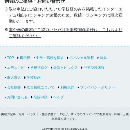
情報のご提供・お問い合わせ
取材申込にご協力いただいた学校様のみを掲載したインターエ
デュ独自のランキング速報のため、数値・ランキングは順次変
動いたします。
本企画の取材にご協力いただける学校関係者様は、こちらより
ご連絡ください。
TOP
掲示板
中学・高校を探す
スペシャル連載
特集
エデュナビ
学校ブログ
最新トピックス
中学受験速報
東大京大
学校動画
会社概要
広告掲載について
利用規約
プライバシーポリシー
お問い合わせ
削除申請
ヘルプ
掲載の記事・写真・イラスト・独自調査データなど、すべてのコンテンツの無断複写・転載・公衆
送信等を禁じます。
Copyright © inter-edu.com Co.,Ltd.