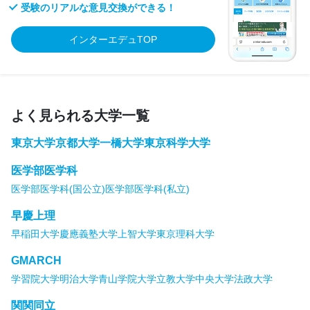
受験のリアルな意見交換ができる！
インターエデュTOP
よく見られる大学一覧
東京大学
京都大学
一橋大学
東京科学大学
医学部医学科
医学部医学科(国公立)
医学部医学科(私立)
早慶上理
早稲田大学
慶應義塾大学
上智大学
東京理科大学
GMARCH
学習院大学
明治大学
青山学院大学
立教大学
中央大学
法政大学
関関同立