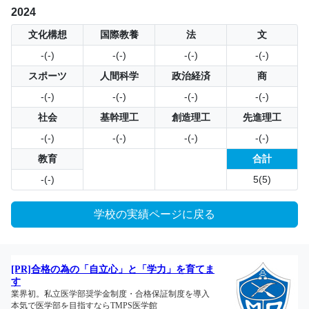
2024
文化構想
国際教養
法
文
-(-)
-(-)
-(-)
-(-)
スポーツ
人間科学
政治経済
商
-(-)
-(-)
-(-)
-(-)
社会
基幹理工
創造理工
先進理工
-(-)
-(-)
-(-)
-(-)
教育
合計
-(-)
5(5)
学校の実績ページに戻る