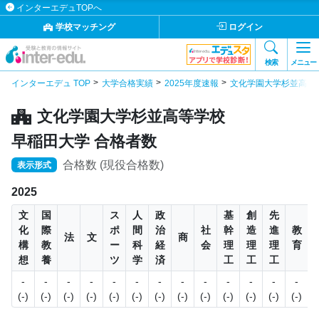
インターエデュTOPへ
学校マッチング
ログイン
検索
メニュー
インターエデュ TOP
大学合格実績
2025年度速報
文化学園大学杉並高等
文化学園大学杉並高等学校
早稲田大学 合格者数
合格数 (現役合格数)
表示形式
2025
文
国
ス
人
政
基
創
先
化
際
ポ
間
治
社
幹
造
進
教
法
文
商
構
教
ー
科
経
会
理
理
理
育
想
養
ツ
学
済
工
工
工
-
-
-
-
-
-
-
-
-
-
-
-
-
3
(-)
(-)
(-)
(-)
(-)
(-)
(-)
(-)
(-)
(-)
(-)
(-)
(-)