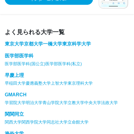
よく見られる大学一覧
東京大学
京都大学
一橋大学
東京科学大学
医学部医学科
医学部医学科(国公立)
医学部医学科(私立)
早慶上理
早稲田大学
慶應義塾大学
上智大学
東京理科大学
GMARCH
学習院大学
明治大学
青山学院大学
立教大学
中央大学
法政大学
関関同立
関西大学
関西学院大学
同志社大学
立命館大学
海外大学