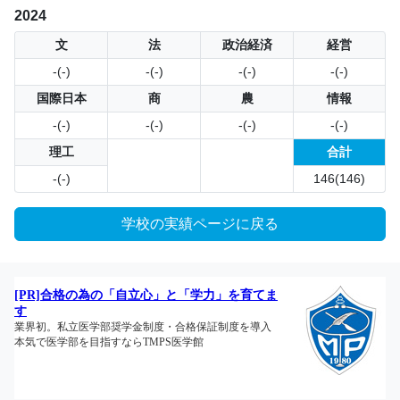
2024
文
法
政治経済
経営
-(-)
-(-)
-(-)
-(-)
国際日本
商
農
情報
-(-)
-(-)
-(-)
-(-)
理工
合計
-(-)
146(146)
学校の実績ページに戻る