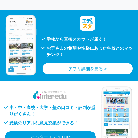
学校から直接スカウトが届く！
お子さまの希望や性格にあった学校とのマッ
チング！
アプリ詳細を見る >
小・中・高校・大学・塾の口コミ・評判が盛
りだくさん！
受験のリアルな意見交換ができる！
インターエデュTOP