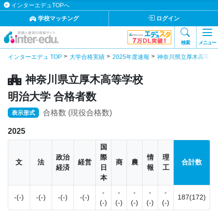
インターエデュTOPへ
学校マッチング
ログイン
検索
メニュー
インターエデュ TOP
大学合格実績
2025年度速報
神奈川県立厚木高等学
神奈川県立厚木高等学校
明治大学 合格者数
合格数 (現役合格数)
表示形式
2025
国
政治
際
情
理
文
法
経営
商
農
合計数
経済
日
報
工
本
-
-
-
-
-
-(-)
-(-)
-(-)
-(-)
187(172)
(-)
(-)
(-)
(-)
(-)