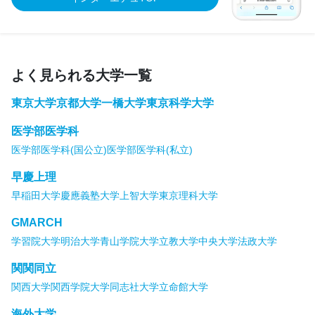
よく見られる大学一覧
東京大学
京都大学
一橋大学
東京科学大学
医学部医学科
医学部医学科(国公立)
医学部医学科(私立)
早慶上理
早稲田大学
慶應義塾大学
上智大学
東京理科大学
GMARCH
学習院大学
明治大学
青山学院大学
立教大学
中央大学
法政大学
関関同立
関西大学
関西学院大学
同志社大学
立命館大学
海外大学