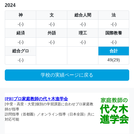
2024
神
文
総合人間
法
-(-)
-(-)
-(-)
-(-)
経済
外語
理工
国際教養
-(-)
-(-)
-(-)
-(-)
総合グロ
合計
-(-)
49(29)
学校の実績ページに戻る