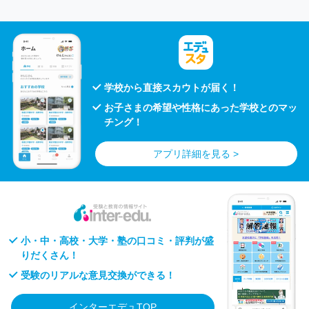
学校から直接スカウトが届く！
お子さまの希望や性格にあった学校とのマッ
チング！
アプリ詳細を見る >
小・中・高校・大学・塾の口コミ・評判が盛
りだくさん！
受験のリアルな意見交換ができる！
インターエデュTOP