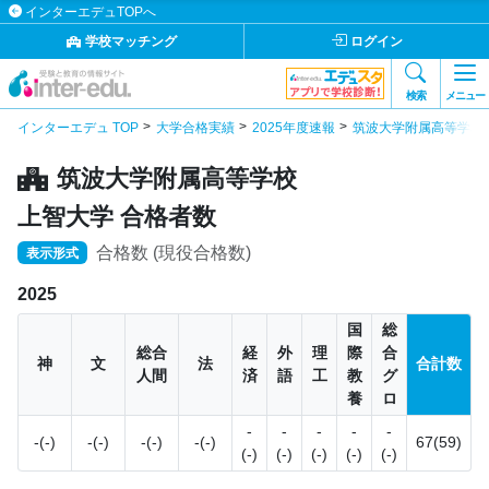
インターエデュTOPへ
学校マッチング
ログイン
検索
メニュー
インターエデュ TOP
大学合格実績
2025年度速報
筑波大学附属高等学校
筑波大学附属高等学校
上智大学 合格者数
合格数 (現役合格数)
表示形式
2025
国
総
総合
経
外
理
際
合
神
文
法
合計数
人間
済
語
工
教
グ
養
ロ
-
-
-
-
-
-(-)
-(-)
-(-)
-(-)
67(59)
(-)
(-)
(-)
(-)
(-)