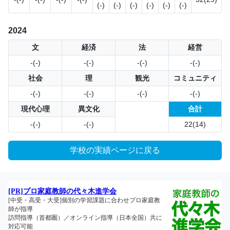
(-)
(-)
(-)
(-)
(-)
(-)
2024
文
経済
法
経営
-(-)
-(-)
-(-)
-(-)
社会
理
観光
コミュニティ
-(-)
-(-)
-(-)
-(-)
現代心理
異文化
合計
-(-)
-(-)
22(14)
学校の実績ページに戻る