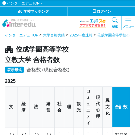
インターエデュTOPへ
学校マッチング
ログイン
検索
メニュー
インターエデュ TOP
大学合格実績
2025年度速報
佼成学園高等学校の合
佼成学園高等学校
立教大学 合格者数
合格数 (現役合格数)
表示形式
2025
コ
ミ
現
異
経
経
社
観
ュ
代
文
法
理
文
合計数
済
営
会
光
ニ
心
化
テ
理
ィ
-
-
-
-
-
-
-(-)
-(-)
-(-)
-(-)
32(29)