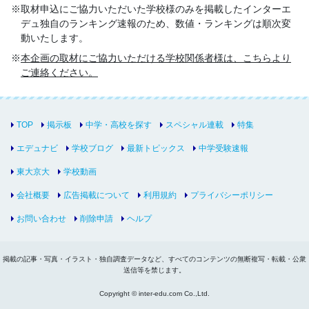
取材申込にご協力いただいた学校様のみを掲載したインターエ
デュ独自のランキング速報のため、数値・ランキングは順次変
動いたします。
本企画の取材にご協力いただける学校関係者様は、こちらより
ご連絡ください。
TOP
掲示板
中学・高校を探す
スペシャル連載
特集
エデュナビ
学校ブログ
最新トピックス
中学受験速報
東大京大
学校動画
会社概要
広告掲載について
利用規約
プライバシーポリシー
お問い合わせ
削除申請
ヘルプ
掲載の記事・写真・イラスト・独自調査データなど、すべてのコンテンツの無断複写・転載・公衆
送信等を禁じます。
Copyright © inter-edu.com Co.,Ltd.