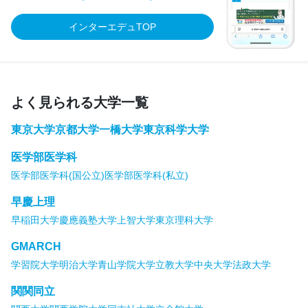
インターエデュTOP
よく見られる大学一覧
東京大学
京都大学
一橋大学
東京科学大学
医学部医学科
医学部医学科(国公立)
医学部医学科(私立)
早慶上理
早稲田大学
慶應義塾大学
上智大学
東京理科大学
GMARCH
学習院大学
明治大学
青山学院大学
立教大学
中央大学
法政大学
関関同立