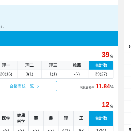
す。
39
名
理一
理二
理三
推薦
合計数
20(16)
3(1)
1(1)
-(-)
39(27)
11.84
合格高校一覧
%
現役合格率
12
名
健康
医学
薬
農
理
工
合計数
科学
-(-)
-(-)
-(-)
-(-)
4(1)
3(-)
12(4)