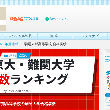
マイブッ
7万DL突破！
初めての方へ
スペシャル連載
特集
エデュナビ
026年度速報
駒場東邦高等学校 合格実績
速報
2026
京大・難関大学
数
ランキング
by inter-edu.com
場東邦高等学校の難関大学合格者数