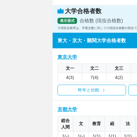
大学合格者数
合格数 (現役合格数)
表示形式
現役合格率は、卒業生数に対しての現役合格数の割合で
東大・京大・難関大学合格者数
東京大学
文一
文二
文三
4(3)
7(4)
4(2)
昨年と比較
京都大学
総合
文
教育
経
法
人間
1(-)
1(-)
1(1)
1(1)
1(1)