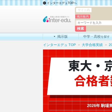
インターエデュTOPへ
サイト内
掲示板内
掲示版
中学・高校
を探す
インターエデュ TOP
大学合格実績
2
東大・
合格者
2026年 駒