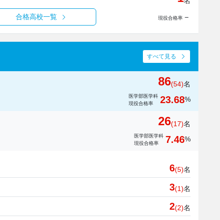
名
－
合格高校一覧
現役合格率
すべて見る
86
(54)
名
医学部医学科
23.68
%
現役合格率
26
(17)
名
医学部医学科
7.46
%
現役合格率
6
(5)
名
3
(1)
名
2
(2)
名