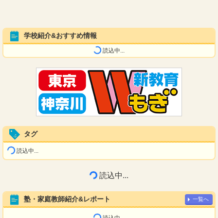
学校紹介&おすすめ情報
読込中...
タグ
読込中...
読込中...
塾・家庭教師紹介&レポート
一覧へ