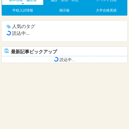
基本情報・偏差値
施設・部活・特色
イベント日程
学校入試情報
掲示板
大学合格実績
人気のタグ
読込中...
最新記事ピックアップ
読込中...