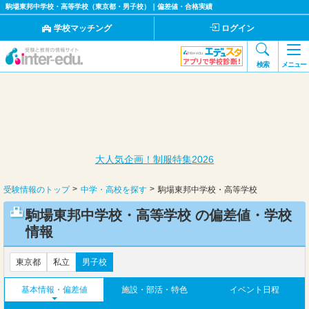
駒場東邦中学校・高等学校（東京都・男子校）｜偏差値・合格実績
学校マッチング
ログイン
検索
メニュー
大人気企画！制服特集2026
受験情報のトップ
中学・高校を探す
駒場東邦中学校・高等学校
駒場東邦中学校・高等学校 の偏差値・学校
情報
東京都
私立
男子校
基本情報・偏差値
施設・部活・特色
イベント日程