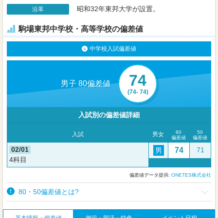
昭和32年東邦大学が設置。
沿革
駒場東邦中学校・高等学校の偏差値
中学校入試偏差値
74
男子 80偏差値
(74- 74)
入試別の偏差値詳細
80
50
入試
男女
偏差値
偏差値
02/01
74
71
男
4科目
偏差値データ提供:
ONETES株式会社
80・50偏差値とは?