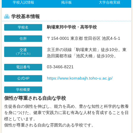
学校入試情報
掲示板
大学合格実績
学校基本情報
駒場東邦中学校・高等学校
学校名
〒154-0001 東京都 世田谷区 池尻4-5-1
住所
京王井の頭線「駒場東大前」徒歩10分。東
交通
（アクセス）
急田園都市線「池尻大橋」徒歩10分。
03-3466-8221
電話番号
https://www.komabajh.toho-u.ac.jp/
公式HP
学校概要
個性が尊重される自由な学校
生徒各自の個性を伸ばし、能力を高め、豊かな知性と科学的な教養
を身につけた、健康で実践力に富む有為な人材を育成することを目
標としています。
個性が尊重される自由な雰囲気のある学校です。