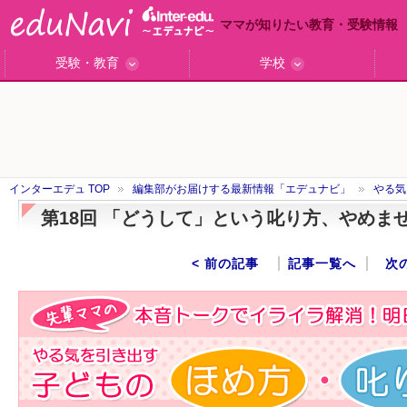
ママが知りたい教育・受験情報
受験・教育
学校
ググっと差がつく高校受験
小学校受験のい・ろ・は！
東大・京大生が育つまで
エデュママアンケート
おおたとしまさ相談室
中学受験ギモン解決所
はじめての中学受験
エデュママリサーチ
ママコ・ネクション
わが家の中学受験
やる気を引き出す
森上教育研究所
御三家合格秘話
大学リサーチ
お悩みQ&A
大学研究室
小学校インタビュー
注目の私立中高
スタッフ訪問記
学校保護者レポ
沿線別学校検索
名門校訪問
「子どものほめ方・叱り方」
インターエデュ TOP
編集部がお届けする最新情報「エデュナビ」
やる気
第18回 「どうして」という叱り方、やめま
< 前の記事
記事一覧へ
次