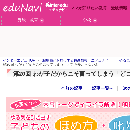
ママが知りたい教育・受験情報
受験・教育
学校
ググっと差がつく高校受験
小学校受験のい・ろ・は！
東大・京大生が育つまで
エデュママアンケート
おおたとしまさ相談室
中学受験ギモン解決所
はじめての中学受験
エデュママリサーチ
ママコ・ネクション
わが家の中学受験
やる気を引き出す
森上教育研究所
御三家合格秘話
大学リサーチ
お悩みQ&A
大学研究室
小学校インタビュー
注目の私立中高
スタッフ訪問記
学校保護者レポ
沿線別学校検索
名門校訪問
「子どものほめ方・叱り方」
インターエデュ TOP
編集部がお届けする最新情報「エデュナビ」
やる気
第20回 わが子だからこそ言ってしまう「どこも受からないよ」
第20回 わが子だからこそ言ってしまう「ど
< 前の記事
記事一覧へ
次