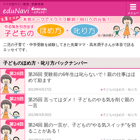
イ
メニュー
マ
マ
ン
が
知
タ
子
二児の子育て・中学受験を経験してきた先輩ママ・高木潤子さんが本音で語る
り
エッセイです。
ど
た
ー
い
も
子どものほめ方・叱り方バックナンバー
教
エ
の
育・
第26回 受験前の6年生は叱らないで！親の仕事はほ
受
めて励ます
ほ
デ
験
2013年9月27日
子どものほめ方・叱り方
め
情
ュ・
報
第25回 言ってはダメ！ 子どものやる気を削ぐ親の
方・
一言
ド
叱
2013年9月20日
子どものほめ方・叱り方
り
ッ
第24回 親の一言が、子どもの“やる気スイッチ”を切
ることがある！
方
ト
2013年9月13日