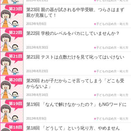
子どものほめ方・叱り方
第23回 親の器が試される中学受験、つらさはまず
コ
親が克服して！
ム
2013年9月6日
子どものほめ方・叱り方
第22回 学校のレベルをバカにしていませんか？
エ
2013年8月30日
子どものほめ方・叱り方
デ
第21回 テストは点数だけを見て叱ってはいけない
ュ
2013年8月23日
子どものほめ方・叱り方
ナ
第20回 わが子だからこそ言ってしまう「どこも受
からないよ」
ビ
2013年8月16日
子どものほめ方・叱り方
第19回 「なんで解けなかったの？」もNGワードに
2013年8月9日
子どものほめ方・叱り方
第18回 「どうして」という叱り方、やめません