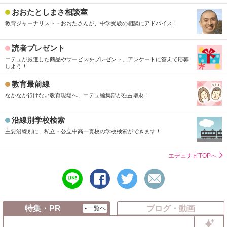
おおたとしまさ相談室
教育ジャーナリスト・おおたさんが、中学受験の相談にアドバイス！
読者プレゼント
エデュが厳選した商品やサービスをプレゼント。アンケートに答えて応募
しよう！
教育最前線
なかなか行けない教育現場へ、エデュ編集部が独占取材！
沿線別学校検索
主要沿線別に、私立・公立中高一貫校の学校検索ができます！
エデュナビTOPへ
line
シ
ツ
メ
で
ェ
イ
ー
送
ア
ー
ル
る
す
ト
で
特集・PR
ブログ・動画
一覧へ
る
す
送
る
る