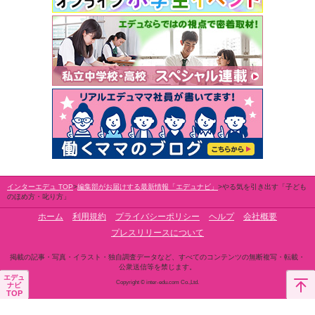
インターエデュ TOP
編集部がお届けする最新情報「エデュナビ」
やる気を引き出す「子ども
のほめ方・叱り方」
ホーム
利用規約
プライバシーポリシー
ヘルプ
会社概要
プレスリリースについて
掲載の記事・写真・イラスト・独自調査データなど、すべてのコンテンツの無断複写・転載・
公衆送信等を禁じます。
エデュ
Copyright © inter-edu.com Co.,Ltd.
ナビ
TOP