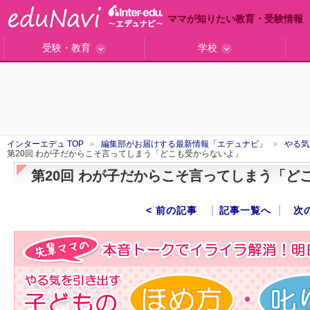
ママが知りたい教育・受験情報
受験・教育
学校
ググっと差がつく高校受験
小学校受験のい・ろ・は！
東大・京大生が育つまで
エデュママアンケート
おおたとしまさ相談室
中学受験ギモン解決所
はじめての中学受験
エデュママリサーチ
ママコ・ネクション
わが家の中学受験
やる気を引き出す
森上教育研究所
御三家合格秘話
大学リサーチ
お悩みQ&A
大学研究室
小学校インタビュー
注目の私立中高
スタッフ訪問記
学校保護者レポ
沿線別学校検索
名門校訪問
「子どものほめ方・叱り方」
インターエデュ TOP
編集部がお届けする最新情報「エデュナビ」
やる気
第20回 わが子だからこそ言ってしまう「どこも受からないよ」
第20回 わが子だからこそ言ってしまう「ど
< 前の記事
記事一覧へ
次