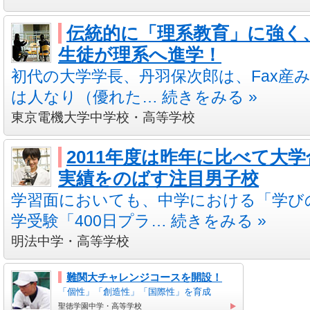
伝統的に「理系教育」に強く
生徒が理系へ進学！
初代の大学学長、丹羽保次郎は、Fax産
は人なり（優れた… 続きをみる »
東京電機大学中学校・高等学校
2011年度は昨年に比べて大
実績をのばす注目男子校
学習面においても、中学における「学び
学受験「400日プラ… 続きをみる »
明法中学・高等学校
難関大チャレンジコースを開設！
「個性」「創造性」「国際性」を育成
聖徳学園中学・高等学校