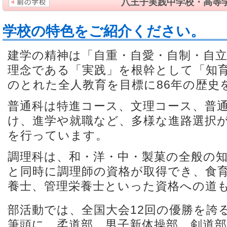
八王子実践中学校・高等
学校の特色をご紹介ください。
建学の精神は「自重・自愛・自制・自
理念である「実践」を根幹として「知
のとれた全人教育を目標に86年の歴史
普通科は特進コース、文理コース、普通
け、進学や就職など、多様な進路選択
を行っています。
調理科は、和・洋・中・製菓の全般の
と同時に調理師の資格が取得でき、食
養士、管理栄養士といった資格への道
部活動では、全国大会12回の優勝を誇
筆頭に、柔道部、男子新体操部、剣道