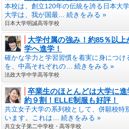
本校は、創立120年の伝統を誇る日本大
大学は、我が国最… 続きをみる »
日本大学明誠高等学校
大学付属の強み！約85％以上
学へ進学！
確かな学力と学習習慣を着実に身につけ
を、中高それぞれの… 続きをみる »
法政大学中学高等学校
卒業生のほとんどは大学に進
約９割！ELLE制服も好評！
共立女子大学の系列校として、併願校特
います。これは… 続きをみる »
共立女子第二中学校・高等学校