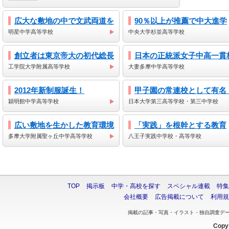
広大な敷地の中で文武両道を
90％以上が推薦で中大進学
明星中学高等学校
中央大学杉並高等学校
創立者は東京帝大の初代総長
日本の正統派女子中高一貫
工学院大学附属高等学校
大妻多摩中学高等学校
2012年新制服誕生！
甲子園の常連校として有名
穎明館中学高等学校
日本大学第三高等学校・第三中学校
広い敷地を生かした教育環境
「実践」を根幹とする教育
多摩大学附属聖ヶ丘中学高等学校
八王子実践中学校・高等学校
TOP
掲示板
中学・高校を探す
スペシャル連載
特集
会社概要
広告掲載について
利用規
掲載の記事・写真・イラスト・独自調査デ
Copyr