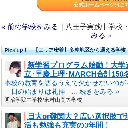
公式ホームページはこ
« 前の学校をみる
｜八王子実践中学校
みる »
Pick up！ 【エリア密着】多摩地区から通える学
新学習プログラム始動！大学
立･早慶上理･MARCH合計150
本校の教育を語るうえで欠かせないのが
一日の始まりは礼拝 … 続きをみる »
明治学院中学校/東村山高等学校
日大or難関大？広い選択肢で
活も勉強も充実の3年間！