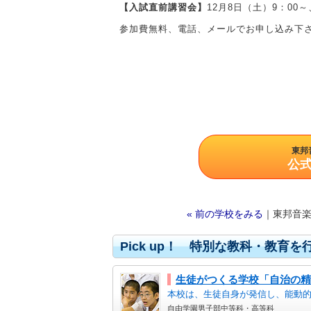
【入試直前講習会】
12月8日（土）9：00～
参加費無料、電話、メールでお申し込み下
東邦
公
« 前の学校をみる
｜東邦音
Pick up！ 特別な教科・教育
生徒がつくる学校「自治の精
本校は、生徒自身が発信し、能動的
自由学園男子部中等科・高等科