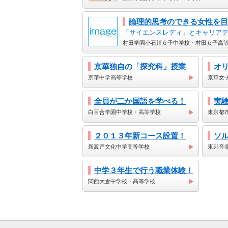
論理的思考のできる女性を目
「サイエンスレディ」とキャリア
村田学園小石川女子中学校・村田女子高
京華独自の「探究科」授業
オリ
京華中学高等学校
京華女
全員が二か国語を学べる！
実
白百合学園中学校・高等学校
東京都
２０１３年新コース設置！
ソ
新渡戸文化中学高等学校
東邦音
中学３年生で行う職業体験！
関西大倉中学校・高等学校