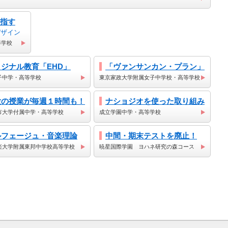
指す
デザイン
等学校
ジナル教育「EHD」
「ヴァンサンカン・プラン」
子中学・高等学校
東京家政大学附属女子中学校・高等学校
験の授業が毎週１時間も！
ナショジオを使った取り組み
市大学付属中学・高等学校
成立学園中学・高等学校
ルフェージュ・音楽理論
中間・期末テストを廃止！
楽大学附属東邦中学校高等学校
暁星国際学園 ヨハネ研究の森コース