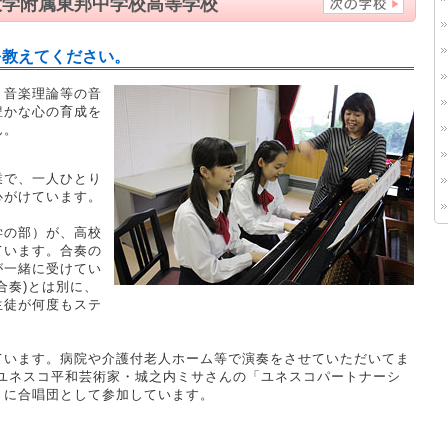
大学附属東邦中学校高等学校
を教えてください。
・音楽理論等の音
豊かな心の育成を
ん。
業で、一人ひとり
心がけています。
学の部）が、高校
ています。合奏の
が一緒に受けてい
合奏)とは別に、
生徒が何度もステ
ています。病院や介護付老人ホーム等で演奏をさせていただいてま
命ユネスコ平和芸術家・城之内ミサさんの「ユネスコパートナーシ
」に合唱団として参加しています。