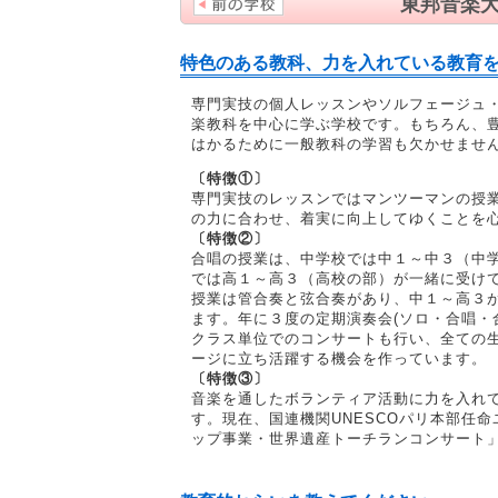
東邦音楽
特色のある教科、力を入れている教育
専門実技の個人レッスンやソルフェージュ
楽教科を中心に学ぶ学校です。もちろん、
はかるために一般教科の学習も欠かせませ
〔特徴①〕
専門実技のレッスンではマンツーマンの授
の力に合わせ、着実に向上してゆくことを
〔特徴②〕
合唱の授業は、中学校では中１～中３（中
では高１～高３（高校の部）が一緒に受け
授業は管合奏と弦合奏があり、中１～高３
ます。年に３度の定期演奏会(ソロ・合唱・
クラス単位でのコンサートも行い、全ての
ージに立ち活躍する機会を作っています。
〔特徴③〕
音楽を通したボランティア活動に力を入れ
す。現在、国連機関UNESCOパリ本部任
ップ事業・世界遺産トーチランコンサート