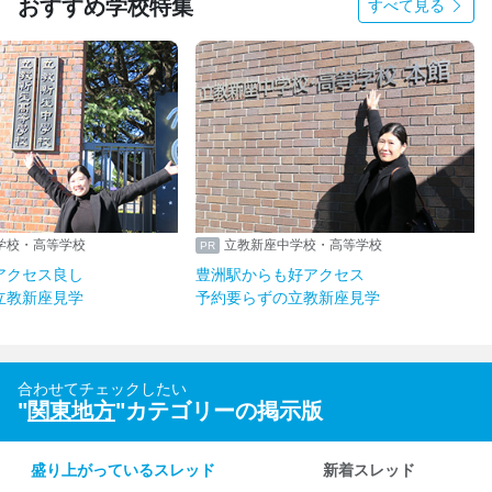
おすすめ学校特集
すべて見る
学校・高等学校
立教新座中学校・高等学校
アクセス良し
豊洲駅からも好アクセス
立教新座見学
予約要らずの立教新座見学
合わせてチェックしたい
"
関東地方
"カテゴリーの掲示版
盛り上がっているスレッド
新着スレッド