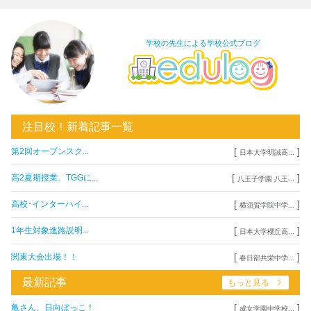
学校の先生による学校公式ブログ
注目校！新着記事一覧
[
]
第2回オープンスク...
日本大学明誠高...
[
]
高2夏期授業、TGGに...
八王子学園 八王...
[
]
高校･インターハイ...
横須賀学院中学...
[
]
1年生対象進路説明...
日本大学櫻丘高...
[
]
関東大会出場！！
春日部共栄中学...
最新記事
もっと見る
[
]
亀さん、日向ぼっこ！
成女学園中学校...