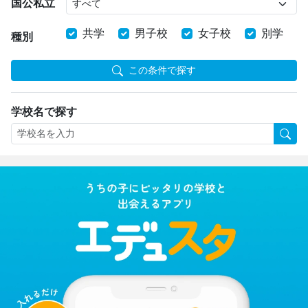
国公私立
共学
男子校
女子校
別学
種別
この条件で探す
学校名で探す