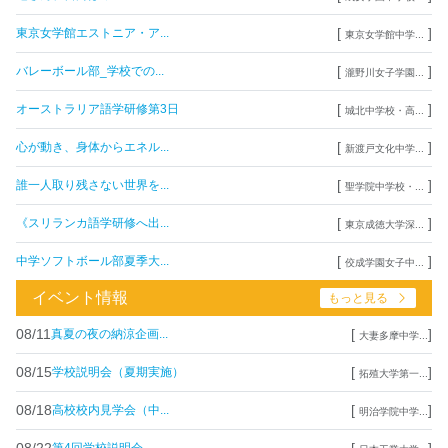
[
]
東京女学館エストニア・ア...
東京女学館中学...
[
]
バレーボール部_学校での...
瀧野川女子学園...
[
]
オーストラリア語学研修第3日
城北中学校・高...
[
]
心が動き、身体からエネル...
新渡戸文化中学...
[
]
誰一人取り残さない世界を...
聖学院中学校・...
[
]
《スリランカ語学研修へ出...
東京成徳大学深...
[
]
中学ソフトボール部夏季大...
佼成学園女子中...
イベント情報
もっと見る
08/11
[
]
真夏の夜の納涼企画...
大妻多摩中学...
08/15
[
]
学校説明会（夏期実施）
拓殖大学第一...
08/18
[
]
高校校内見学会（中...
明治学院中学...
08/22
[
]