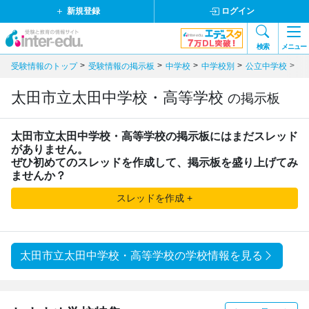
新規登録
ログイン
検索
メニュー
受験情報のトップ
受験情報の掲示板
中学校
中学校別
公立中学校
関
太田市立太田中学校・高等学校
の掲示板
太田市立太田中学校・高等学校
の掲示板にはまだスレッド
がありません。
ぜひ初めてのスレッドを作成して、掲示板を盛り上げてみ
ませんか？
スレッドを作成 +
太田市立太田中学校・高等学校の学校情報を見る