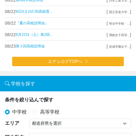
第4回学校説明会
日本工業大学...
08/22
[
]
8/22(土)10:30高校普...
国立音楽大学...
08/22
[
]
『夏の高校説明会』
明法中学校・...
08/22
[
]
8月22日（土）第2回...
潤徳女子高等...
08/23
[
]
第３回高校説明会
佼成学園女子...
エデュログTOPへ
学校を探す
条件を絞り込んで探す
中学校
高等学校
エリア