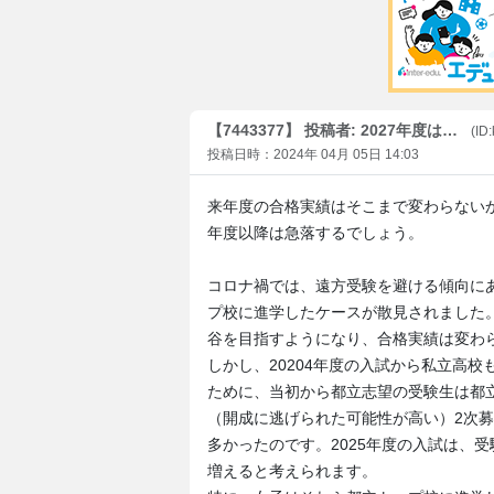
【7443377】 投稿者: 2027年度は…
(ID
投稿日時：2024年 04月 05日 14:03
来年度の合格実績はそこまで変わらないか
年度以降は急落するでしょう。
コロナ禍では、遠方受験を避ける傾向に
プ校に進学したケースが散見されました
谷を目指すようになり、合格実績は変わ
しかし、20204年度の入試から私立高
ために、当初から都立志望の受験生は都
（開成に逃げられた可能性が高い）2次
多かったのです。2025年度の入試は、
増えると考えられます。