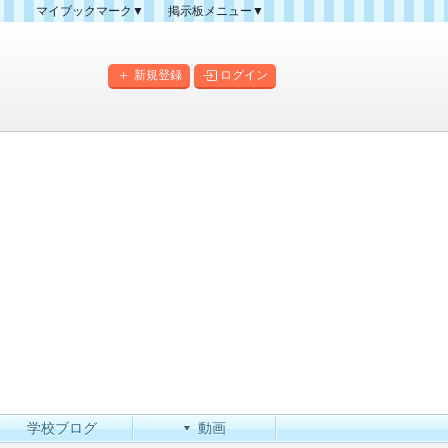
マイブックマーク▼
掲示板メニュー▼
クマーク一覧
掲示板の使い方
掲示板マップ
新規登録
ログイン
人気スレッドランキング
新規スレッド一覧
新着書き込み一覧
このカテゴリにスレッドを
作成
学校ブログ
動画