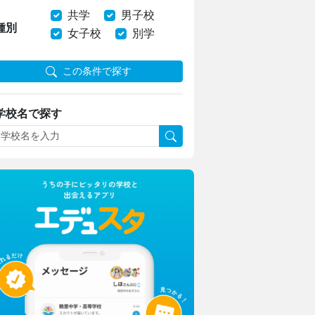
共学
男子校
種別
女子校
別学
この条件で探す
学校名で探す