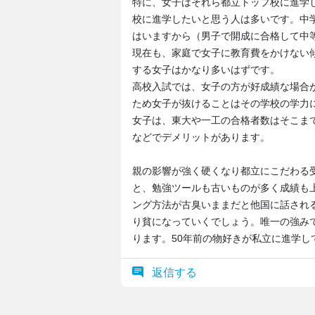
特に、女子はそれら都立トップ校に進学
校に進学したいと思う人は多いです。中
はいますから（男子で開成に合格して中
現在も、家庭で女子に教育費をかけない
する女子はかなり多いはずです。
高校入試では、女子の方が好成績な場合
ため女子が抜けることはその学校の学力
女子は、東大や一工の合格者数はそこま
などでデメリットがあります。
親の影響が強く硬くなり都立にこだわる
と、勉強ツールも古いものが多く成績も
ング方法が古臭いままだと他国に話され
り貧になっていくでしょう。唯一の強み
ります。50年前の物好きが私立に進学し
返信する