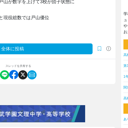
戸山が数字を上げて3校が団子状態に
学
と現役総数では戸山優位
ュ
や
お
全体に投稿
高
第
スレッドを共有する
1
関
高
あ