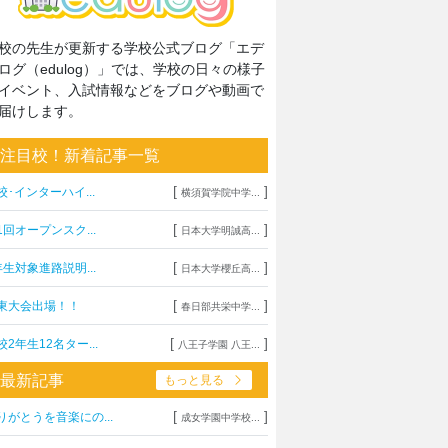
校の先生が更新する学校公式ブログ「エデ
ログ（edulog）」では、学校の日々の様子
イベント、入試情報などをブログや動画で
届けします。
注目校！新着記事一覧
[
]
校･インターハイ...
横須賀学院中学...
[
]
1回オープンスク...
日本大学明誠高...
[
]
年生対象進路説明...
日本大学櫻丘高...
[
]
東大会出場！！
春日部共栄中学...
[
]
校2年生12名ター...
八王子学園 八王...
最新記事
もっと見る
[
]
りがとうを音楽にの...
成女学園中学校...