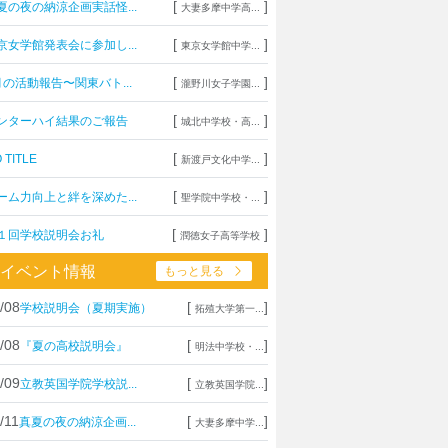
[
]
夏の夜の納涼企画実話怪...
大妻多摩中学高...
[
]
京女学館発表会に参加し...
東京女学館中学...
[
]
月の活動報告〜関東バト...
瀧野川女子学園...
[
]
ンターハイ結果のご報告
城北中学校・高...
[
]
 TITLE
新渡戸文化中学...
[
]
ーム力向上と絆を深めた...
聖学院中学校・...
[
]
１回学校説明会お礼
潤徳女子高等学校
イベント情報
もっと見る
/08
[
]
学校説明会（夏期実施）
拓殖大学第一...
/08
[
]
『夏の高校説明会』
明法中学校・...
/09
[
]
立教英国学院学校説...
立教英国学院...
/11
[
]
真夏の夜の納涼企画...
大妻多摩中学...