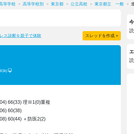
高等学校
高等学校別
東京都
公立高校
東京都立 一般
今
読
レス診断を親子で体験
スレッドを作成 +
エ
読
g83k)
2(04) 66(33) 理Ⅲ1(0)重複
06) 60(38)
5(08) 60(44) ＋防医2(2)