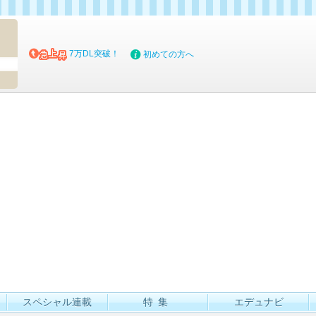
マイブッ
7万DL突破！
初めての方へ
スペシャル連載
特集
エデュナビ