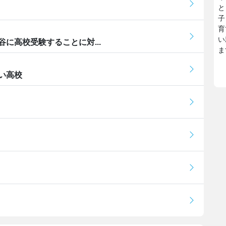
と
子
育
い
に高校受験することに対...
ま
い高校