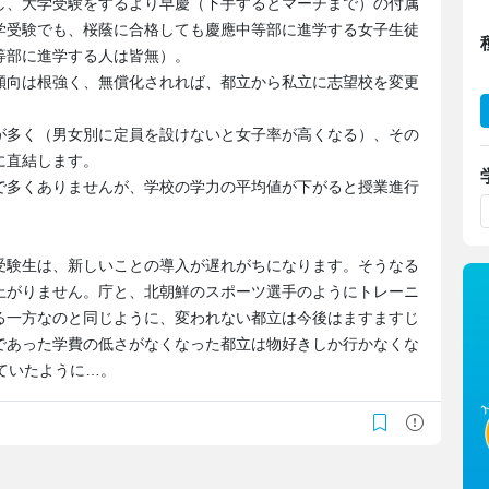
し、大学受験をするより早慶（下手するとマーチまで）の付属
学受験でも、桜蔭に合格しても慶應中等部に進学する女子生徒
等部に進学する人は皆無）。
傾向は根強く、無償化されれば、都立から私立に志望校を変更
が多く（男女別に定員を設けないと女子率が高くなる）、その
に直結します。
で多くありませんが、学校の学力の平均値が下がると授業進行
受験生は、新しいことの導入が遅れがちになります。そうなる
上がりません。庁と、北朝鮮のスポーツ選手のようにトレーニ
る一方なのと同じように、変われない都立は今後はますますじ
であった学費の低さがなくなった都立は物好きしか行かなくな
ていたように…。