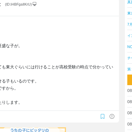
真
と
(ID:iHBFgaIlKrU)
東
7
イ
。
旺盛な子が。
NO
チ
ても東大ぐらいには行けることが高校受験の時点で分かってい
第
ける子もいるのです。
ですから。
08
08
たりします。
08
08