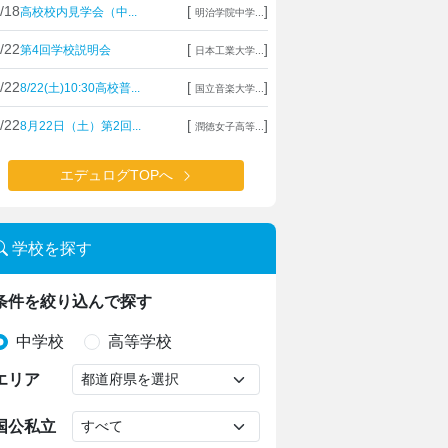
/18
[
]
高校校内見学会（中...
明治学院中学...
/22
[
]
第4回学校説明会
日本工業大学...
/22
[
]
8/22(土)10:30高校普...
国立音楽大学...
/22
[
]
8月22日（土）第2回...
潤徳女子高等...
エデュログTOPへ
学校を探す
条件を絞り込んで探す
中学校
高等学校
エリア
国公私立