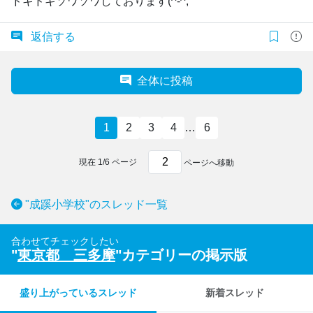
ドキドキソワソワしております(^-^;
返信する
全体に投稿
1
2
3
4
…
6
現在
1
/
6
ページ
ページへ移動
"成蹊小学校"のスレッド一覧
合わせてチェックしたい
"
東京都 三多摩
"カテゴリーの掲示版
盛り上がっているスレッド
新着スレッド