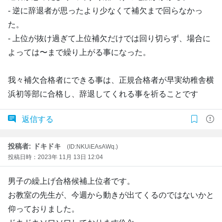
- 逆に辞退者が思ったより少なくて補欠まで回らなかっ
た。
- 上位が抜け過ぎて上位補欠だけでは回り切らず、場合に
よっては〜まで繰り上がる事になった。
我々補欠合格者にできる事は、正規合格者が早実幼稚舎横
浜初等部に合格し、辞退してくれる事を祈ることです
返信する
投稿者: ドキドキ
(ID:NKUiEAsAWq.)
投稿日時：2023年 11月 13日 12:04
男子の繰上げ合格候補上位者です。
お教室の先生が、今週から動きが出てくるのではないかと
仰っておりました。