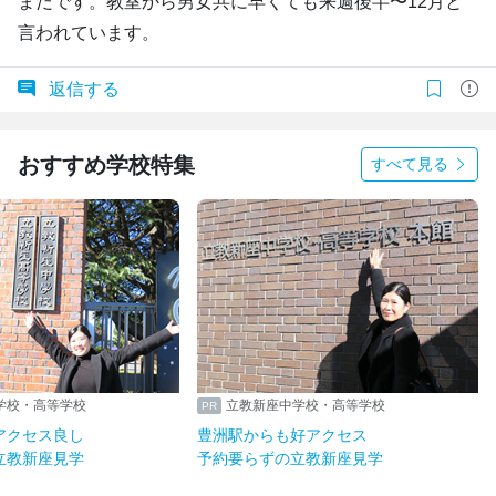
まだです。教室から男女共に早くても来週後半〜12月と
言われています。
返信する
おすすめ学校特集
すべて見る
学校・高等学校
立教新座中学校・高等学校
アクセス良し
豊洲駅からも好アクセス
立教新座見学
予約要らずの立教新座見学