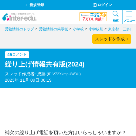
新規登録
ログイン
検索
メニュー
受験情報のトップ
受験情報の掲示板
小学校
小学校別
東京都 三多摩
スレッドを作成 +
45
コメント
繰り上げ情報共有版(2024)
スレッド作成者: 成蹊
(ID:V72XkmpUW3U)
2023年 11月 09日 08:19
補欠の繰り上げ電話を頂いた方はいらっしゃいますか？