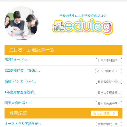
学校の先生による学校公式ブログ
注目校！新着記事一覧
[
]
第2回オープン...
日本大学明誠高...
[
]
高2夏期授業、TGGに...
八王子学園 八王...
[
]
高校･インターハイ...
横須賀学院中学...
[
]
1年生対象進路説明...
日本大学櫻丘高...
[
]
関東大会出場！！
春日部共栄中学...
最新記事
もっと見る
[
]
オーストラリア語学研...
城北中学校・高...