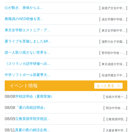
[
]
心が動き、身体からエ...
新渡戸文化中学...
[
]
教職員のAED研修を実...
成女学園中学校...
[
]
東京女学館エストニア・ア...
東京女学館中学...
[
]
夏ライブを実施しました&#...
瀧野川女子学園...
[
]
誰一人取り残さない世界を...
聖学院中学校・...
[
]
《スリランカ語学研修へ出...
東京成徳大学深...
[
]
中学ソフトボール部夏季大...
佼成学園女子中...
イベント情報
もっと見る
08/08
[
]
学校説明会（夏期実施）
拓殖大学第一...
08/08
[
]
『夏の高校説明会』
明法中学校・...
08/09
[
]
立教英国学院学校説...
立教英国学院...
08/11
[
]
真夏の夜の納涼企画...
大妻多摩中学...