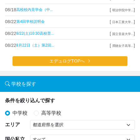
08/18
[
]
高校校内見学会（中...
明治学院中学...
08/22
[
]
第4回学校説明会
日本工業大学...
08/22
[
]
8/22(土)10:30高校普...
国立音楽大学...
08/22
[
]
8月22日（土）第2回...
潤徳女子高等...
エデュログTOPへ
学校を探す
条件を絞り込んで探す
中学校
高等学校
エリア
国公私立