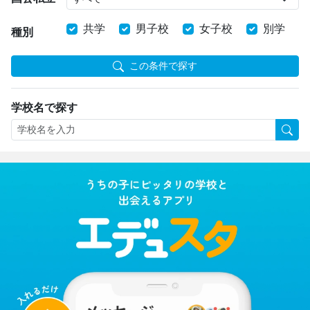
共学
男子校
女子校
別学
種別
この条件で探す
学校名で探す