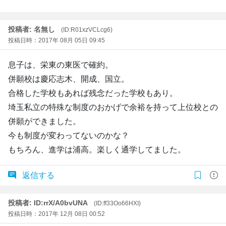
投稿者: 名無し
(ID:R01xzVCLcg6)
投稿日時：2017年 08月 05日 09:45
息子は、栄東の東医で確約。
併願校は慶応志木、開成、国立。
合格した学校もあれば残念だった学校もあり。
埼玉私立の特殊な制度のおかげで余裕を持って上位校との
併願ができました。
今も制度が変わってないのかな？
もちろん、進学は浦高。楽しく通学してました。
返信する
投稿者: ID:rrX/A0bvUNA
(ID:ff33Oo66HXI)
投稿日時：2017年 12月 08日 00:52