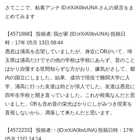
さてここで、粘着アンチ ID:rrX/A0bvUNA さんの発言をま
とめてみます
【4571868】 投稿者: 我が家 (ID:rrX/A0bvUNA) 投稿日
時：17年 05月 13日 08:44
愚息は浦高を志望していましたが、身近にOBがいて、埼
玉県は浦高だけでその他の学校は学校にあらず、昔のこと
ばかり自慢する世間知らずな方がおり、嫌気がさして、都
内の国立にしました。結果、成功で現役で難関大学に入
学、浦高に行った友達は殆どが浪人でした。友達は愚息に
四年生学校と開き直っていました。これが校風なんだと思
いました。OBも含め昔の栄光ばかりにしがみつき現実を
直視しないから、凋落して来たんだと思います。
【4572233】 投稿者: ↑ (ID:rrX/A0bvUNA) 投稿日時：17年
05月 13日 14:14