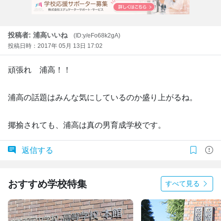
投稿者: 浦高いいね
(ID:y/eFo68k2gA)
投稿日時：2017年 05月 13日 17:02
頑張れ 浦高！！
浦高の話題はみんな気にしているのか盛り上がるね。
揶揄されても、浦高は真の男育成学校です。
返信する
おすすめ学校特集
すべて見る