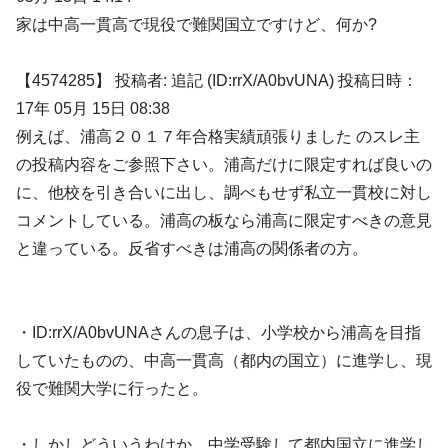
家は中高一貫高で現役で難関国立ですけど、何か?
【4574285】 投稿者: 追記 (ID:rrX/A0bvUNA) 投稿日時：
17年 05月 15日 08:38
例えば、浦高２０１７年合格実績頑張りました のスレ主
の投稿内容をご参照下さい。浦高だけに限定すれば良いの
に、他校を引き合いに出し、調べもせず私立一貫校に対し
コメントしている。浦高の板なら浦高に限定すべきの意見
と違っている。反省すべきは浦高の関係者の方。
・ID:rrX/A0bvUNAさんの息子は、小学校から浦高を目指
していたものの、中高一貫高（都内の国立）に進学し、現
役で難関大学に行ったと。
・しかしどういうわけか、中学受験して都内国立に進学し