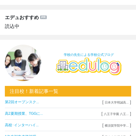
エデュおすすめ
読込中
学校の先生による学校公式ブログ
注目校！新着記事一覧
[
]
第2回オープンスク...
日本大学明誠高...
[
]
高2夏期授業、TGGに...
八王子学園 八王...
[
]
高校･インターハイ...
横須賀学院中学...