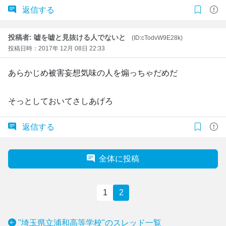
返信する
投稿者: 嘘を嘘と見抜ける人でないと
(ID:cTodvW9E28k)
投稿日時：2017年 12月 08日 22:33
あらかじめ被害妄想気味の人を煽っちゃだめだ
そっとしておいてさしあげろ
返信する
全体に投稿
1
2
"埼玉県立浦和高等学校"のスレッド一覧