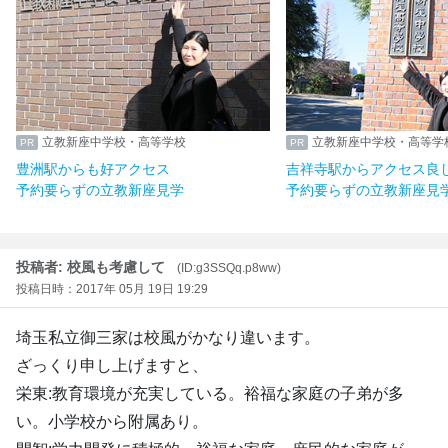
立教新座中学校・高等学校
立教新座中学校・高等学
豊洲駅からも好アクセス
吉祥寺駅からアクセス良
予約要らずの立教新座見学
予約要らずの立教新座見
投稿者: 校風も考慮して
(ID:g3SSQq.p8ww)
投稿日時：2017年 05月 19日 19:29
埼玉私立御三家は校風がかなり違います。
ざっくり申し上げますと、
栄東:教育環境が充実している。裕福な家庭の子弟が多
い。小学校から附属あり。