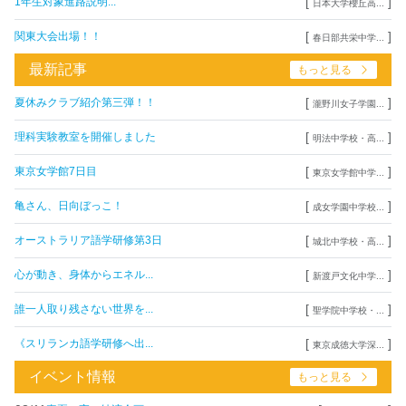
[
]
1年生対象進路説明...
日本大学櫻丘高...
[
]
関東大会出場！！
春日部共栄中学...
最新記事
もっと見る
[
]
夏休みクラブ紹介第三弾！！
瀧野川女子学園...
[
]
理科実験教室を開催しました
明法中学校・高...
[
]
東京女学館7日目
東京女学館中学...
[
]
亀さん、日向ぼっこ！
成女学園中学校...
[
]
オーストラリア語学研修第3日
城北中学校・高...
[
]
心が動き、身体からエネル...
新渡戸文化中学...
[
]
誰一人取り残さない世界を...
聖学院中学校・...
[
]
《スリランカ語学研修へ出...
東京成徳大学深...
イベント情報
もっと見る