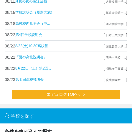
08/11
[
]
真夏の夜の納涼企画...
大妻多摩中学...
08/15
[
]
学校説明会（夏期実施）
拓殖大学第一...
08/18
[
]
高校校内見学会（中...
明治学院中学...
08/22
[
]
第4回学校説明会
日本工業大学...
08/22
[
]
8/22(土)10:30高校普...
国立音楽大学...
08/22
[
]
『夏の高校説明会』
明法中学校・...
08/22
[
]
8月22日（土）第2回...
潤徳女子高等...
08/23
[
]
第３回高校説明会
佼成学園女子...
エデュログTOPへ
学校を探す
条件を絞り込んで探す