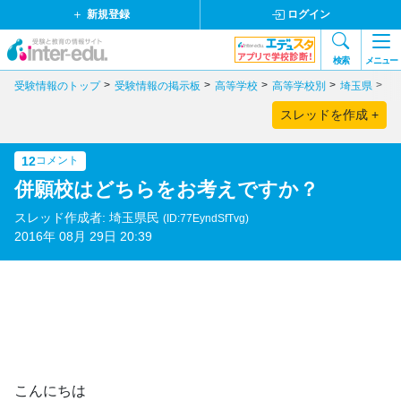
新規登録
ログイン
検索
メニュー
受験情報のトップ
受験情報の掲示板
高等学校
高等学校別
埼玉県
公
スレッドを作成 +
12
コメント
併願校はどちらをお考えですか？
スレッド作成者: 埼玉県民
(ID:77EyndSfTvg)
2016年 08月 29日 20:39
こんにちは