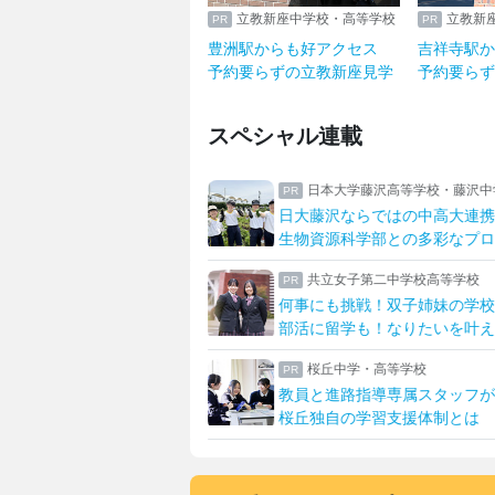
立教新座中学校・高等学校
立教新
豊洲駅からも好アクセス
吉祥寺駅か
予約要らずの立教新座見学
予約要らず
スペシャル連載
日本大学藤沢高等学校・藤沢中学校
日大藤沢ならではの中高大連携
生物資源科学部との多彩なプログラム
共立女子第二中学校高等学校
何事にも挑戦！双子姉妹の学校生活
部活に留学も！なりたいを叶える学校
桜丘中学・高等学校
教員と進路指導専属スタッフが支える
桜丘独自の学習支援体制とは