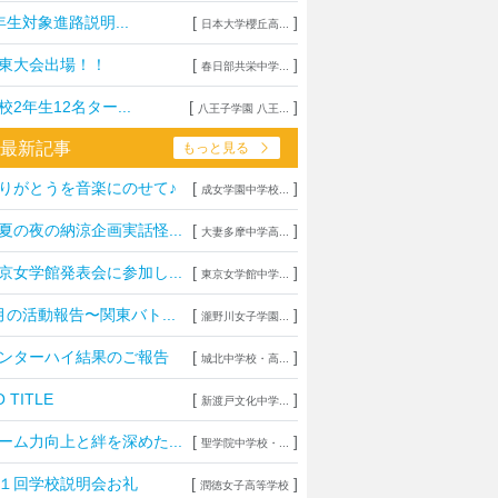
年生対象進路説明...
[
]
日本大学櫻丘高...
東大会出場！！
[
]
春日部共栄中学...
校2年生12名ター...
[
]
八王子学園 八王...
最新記事
もっと見る
りがとうを音楽にのせて♪
[
]
上野学園中学校・高等学校
日本大学豊山女
成女学園中学校...
プやフルート！ひとり一つの楽器
理想を形にデザイ
夏の夜の納涼企画実話怪...
[
]
大妻多摩中学高...
ならではのフィールドワーク
生徒たちに託され
京女学館発表会に参加し...
[
]
東京女学館中学...
瀧野川女子学園中学高等学校
城西大学附属城
AIを“アシスタント”に
1分1秒を無駄に
月の活動報告〜関東バト...
[
]
瀧野川女子学園...
を形にする授業でキャリア教育
城西生「文武両道
ンターハイ結果のご報告
[
]
城北中学校・高...
東京家政大学附属女子中学校高等学校
安田学園中学校
長に就任！未来の展望について取材
一橋大・東京科学
 TITLE
[
]
新渡戸文化中学...
安田学園の進路サ
ーム力向上と絆を深めた...
[
]
聖学院中学校・...
１回学校説明会お礼
[
]
潤徳女子高等学校