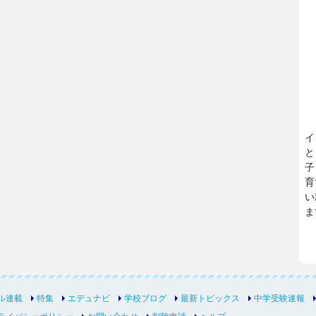
イ
と
子
育
い
ま
ル連載
特集
エデュナビ
学校ブログ
最新トピックス
中学受験速報