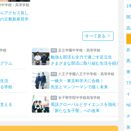
座中学校・高等学校
1
らアクセス良し
関
の立教新座見学
高
すべて見る
あ
足立学園中学校・高等学校
勉強も部活も全力で過ごす足立生
ハー
真
さまざまな部活に取り組む生活を紹介
上野
東
八王子学園八王子中学校・高等学校
一橋大・東京科学大に合格！
生成
7
先生とマンツーマンで描く未来
発想
イ
女子聖学院中学校高等学校
英語グローバルとサイエンスを強化！
新校
NO
「新たな女子聖」への改革
チ
第