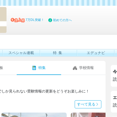
マイブッ
7万DL突破！
初めての方へ
スペシャル連載
特集
エデュナビ
板
特集
学校情報
今
読
でしか見られない受験情報の更新をどうぞお楽しみに！
エ
すべて見る
読