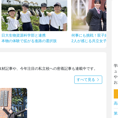
勝負
「学
部と連携
何事にも挑戦！双子姉妹の学校生活
る進路の選択肢
2人が感じる共立女子第二の魅力とは
学
取材記事や、今年注目の私立校への密着記事も連載中です。
ュ
や
すべて見る
お
高
第