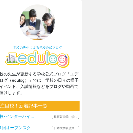
の夏休み！難関大を目指す家庭の
習計画」と「塾選び」
学校の先生による学校公式ブログ
校の先生が更新する学校公式ブログ「エデ
ログ（edulog）」では、学校の日々の様子
イベント、入試情報などをブログや動画で
届けします。
注目校！新着記事一覧
校･インターハイ...
[
]
横須賀学院中学...
1回オープンスク...
[
]
日本大学明誠高...