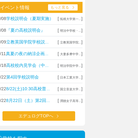
イベント情報
もっと見る
/08
学校説明会（夏期実施）
[
]
拓殖大学第一...
/08
『夏の高校説明会』
[
]
明法中学校・...
/09
立教英国学院学校説...
[
]
立教英国学院...
/11
真夏の夜の納涼企画...
[
]
大妻多摩中学...
/18
高校校内見学会（中...
[
]
明治学院中学...
/22
第4回学校説明会
[
]
日本工業大学...
/22
8/22(土)10:30高校普...
[
]
国立音楽大学...
/22
8月22日（土）第2回...
[
]
潤徳女子高等...
エデュログTOPへ