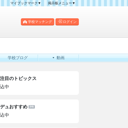
マイブックマーク▼
掲示板メニュー▼
クマーク一覧
掲示板の使い方
掲示板マップ
学校マッチング
ログイン
人気スレッドランキング
新規スレッド一覧
新着書き込み一覧
学校ブログ
動画
注目のトピックス
込中
デュおすすめ
込中