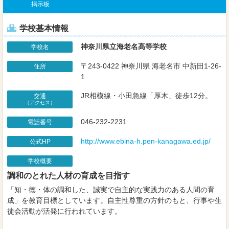
掲示板
学校基本情報
神奈川県立海老名高等学校
学校名
〒243-0422 神奈川県 海老名市 中新田1-26-
住所
1
JR相模線・小田急線「厚木」徒歩12分。
交通
（アクセス）
046-232-2231
電話番号
http://www.ebina-h.pen-kanagawa.ed.jp/
公式HP
学校概要
調和のとれた人材の育成を目指す
「知・徳・体の調和した、誠実で自主的な実践力のある人間の育
成」を教育目標としています。自主性尊重の方針のもと、行事や生
徒会活動が活発に行われています。