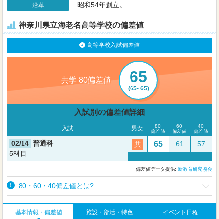
昭和54年創立。
沿革
神奈川県立海老名高等学校の偏差値
高等学校入試偏差値
65
共学 80偏差値
(65- 65)
入試別の偏差値詳細
80
60
40
入試
男女
偏差値
偏差値
偏差値
02/14
普通科
65
61
57
共
5科目
偏差値データ提供:
新教育研究協会
80・60・40偏差値とは?
基本情報・偏差値
施設・部活・特色
イベント日程