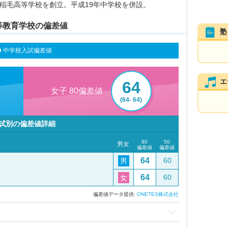
立稲毛高等学校を創立。平成19年中学校を併設。
等教育学校の偏差値
塾
中学校入試偏差値
エ
64
女子 80偏差値
(64- 64)
試別の偏差値詳細
80
50
男女
偏差値
偏差値
64
60
男
64
60
女
偏差値データ提供:
ONETES株式会社