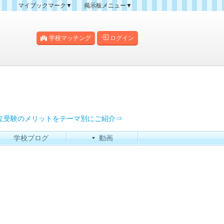
マイブックマーク▼
掲示板メニュー▼
クマーク一覧
掲示板の使い方
掲示板マップ
学校マッチング
ログイン
人気スレッドランキング
新規スレッド一覧
新着書き込み一覧
過去ログ
立受験のメリットをテーマ別にご紹介⇒
学校ブログ
動画