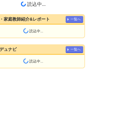
読込中...
・家庭教師紹介&レポート
一覧へ
読込中...
デュナビ
一覧へ
読込中...