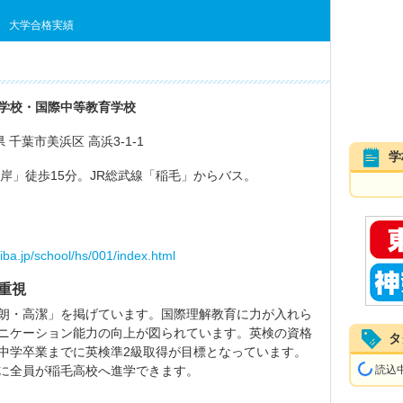
大学合格実績
学校・国際中等教育学校
葉県 千葉市美浜区 高浜3-1-1
学
海岸」徒歩15分。JR総武線「稲毛」からバス。
hiba.jp/school/hs/001/index.html
重視
朗・高潔」を掲げています。国際理解教育に力が入れら
ニケーション能力の向上が図られています。英検の資格
タ
中学卒業までに英検準2級取得が目標となっています。
に全員が稲毛高校へ進学できます。
読込中.