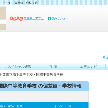
・共学）｜偏差値・合格実績
マイブッ
学校探しアプリ
初めての方へ
私
スペシャル連載
特集
エデュナビ
千葉市立稲毛高等学校・国際中等教育学校
国際中等教育学校 の偏差値・学校情報
施設・部活・特色
イベント日程