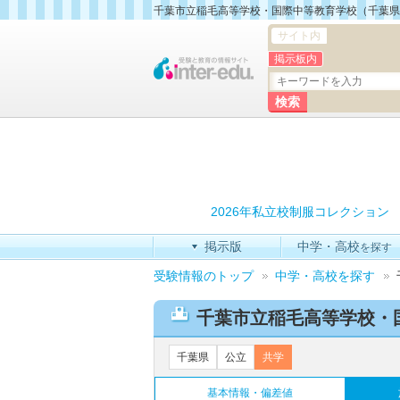
千葉市立稲毛高等学校・国際中等教育学校（千葉県
サイト内
掲示板内
2026年私立校制服コレクション
掲示版
中学・高校
を探す
受験情報のトップ
中学・高校を探す
千葉市立稲毛高等学校・
千葉県
公立
共学
基本情報・偏差値