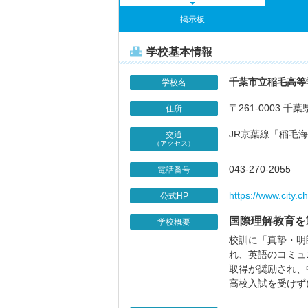
掲示板
学校基本情報
千葉市立稲毛高等
学校名
〒261-0003 千
住所
JR京葉線「稲毛
交通
（アクセス）
043-270-2055
電話番号
https://www.city.c
公式HP
国際理解教育を
学校概要
校訓に「真摯・明
れ、英語のコミュ
取得が奨励され、
高校入試を受けず