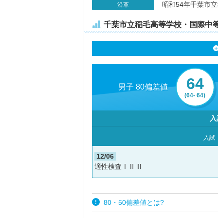
昭和54年千葉市
沿革
千葉市立稲毛高等学校・国際中
64
男子 80偏差値
(64- 64)
入
入試
12/06
適性検査ⅠⅡⅢ
80・50偏差値とは?