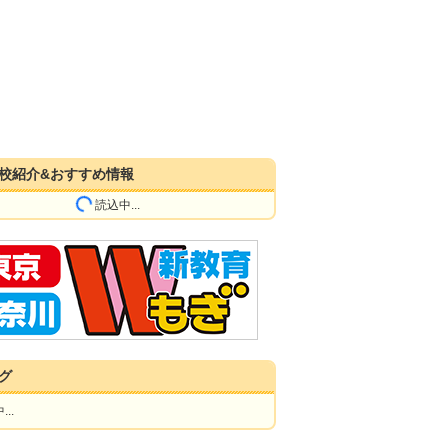
校紹介&おすすめ情報
読込中...
グ
..