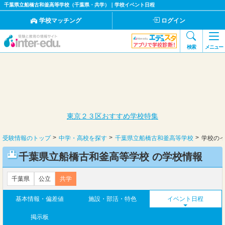
千葉県立船橋古和釜高等学校（千葉県・共学）｜学校イベント日程
学校マッチング
ログイン
検索
メニュー
東京２３区おすすめ学校特集
受験情報のトップ
中学・高校を探す
千葉県立船橋古和釜高等学校
学校の
千葉県立船橋古和釜高等学校 の学校情報
千葉県
公立
共学
基本情報・偏差値
施設・部活・特色
イベント日程
掲示板