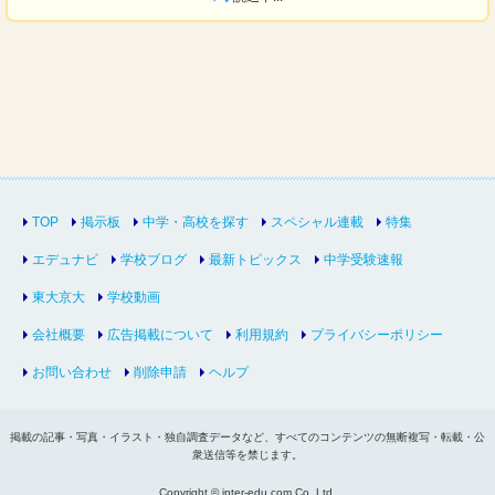
TOP
掲示板
中学・高校を探す
スペシャル連載
特集
エデュナビ
学校ブログ
最新トピックス
中学受験速報
東大京大
学校動画
会社概要
広告掲載について
利用規約
プライバシーポリシー
お問い合わせ
削除申請
ヘルプ
掲載の記事・写真・イラスト・独自調査データなど、すべてのコンテンツの無断複写・転載・公
衆送信等を禁じます。
Copyright © inter-edu.com Co.,Ltd.