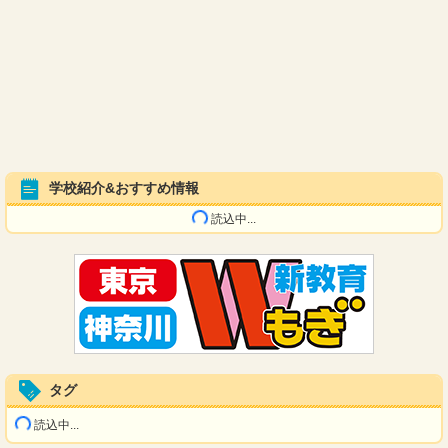
学校紹介&おすすめ情報
読込中...
タグ
読込中...