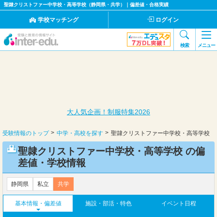
聖隷クリストファー中学校・高等学校（静岡県・共学）｜偏差値・合格実績
学校マッチング
ログイン
検索
メニュー
大人気企画！制服特集2026
受験情報のトップ
中学・高校を探す
聖隷クリストファー中学校・高等学校
聖隷クリストファー中学校・高等学校 の偏
差値・学校情報
静岡県
私立
共学
基本情報・偏差値
施設・部活・特色
イベント日程