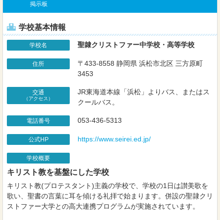
掲示板
学校基本情報
聖隷クリストファー中学校・高等学校
学校名
〒433-8558 静岡県 浜松市北区 三方原町
住所
3453
JR東海道本線「浜松」よりバス、またはス
交通
（アクセス）
クールバス。
053-436-5313
電話番号
https://www.seirei.ed.jp/
公式HP
学校概要
キリスト教を基盤にした学校
キリスト教(プロテスタント)主義の学校で、学校の1日は讃美歌を
歌い、聖書の言葉に耳を傾ける礼拝で始まります。併設の聖隷クリ
ストファー大学との高大連携プログラムが実施されています。