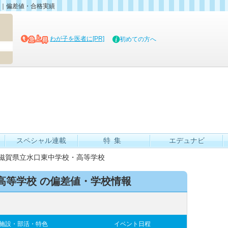
｜偏差値・合格実績
マイブッ
わが子を医者に[PR]
初めての方へ
スペシャル連載
特集
エデュナビ
滋賀県立水口東中学校・高等学校
高等学校 の偏差値・学校情報
施設・部活・特色
イベント日程