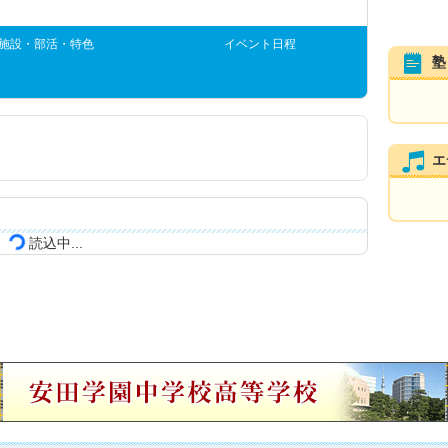
施設・部活・特色
イベント日程
塾
エ
読込中...