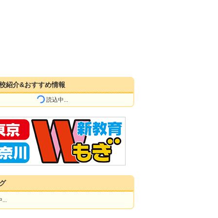
校紹介&おすすめ情報
読込中...
グ
..