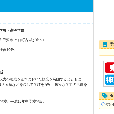
学校・高等学校
賀県 甲賀市 水口町古城が丘7-1
学
徒歩10分。
成
現力の養成を基本においた授業を展開するとともに、
、高大連携などを通して学びを深め、確かな学力の形成を
タ
校開校。平成15年中学校開設。
読込中.