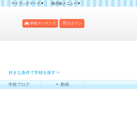
マイブックマーク▼
掲示板メニュー▼
クマーク一覧
掲示板の使い方
掲示板マップ
学校マッチング
ログイン
人気スレッドランキング
新規スレッド一覧
新着書き込み一覧
過去ログ
好きな条件で学校を探す⇒
学校ブログ
動画