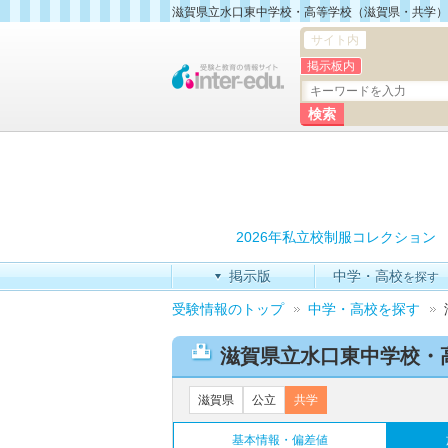
滋賀県立水口東中学校・高等学校（滋賀県・共学）
サイト内
掲示板内
2026年私立校制服コレクション
掲示版
中学・高校
を探す
受験情報のトップ
中学・高校を探す
滋賀県立水口東中学校・
滋賀県
公立
共学
基本情報・偏差値