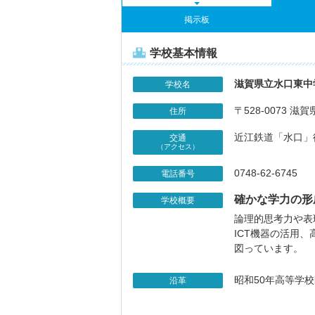
掲示板
学校基本情報
滋賀県立水口東中
学校名
〒528-0073 滋
住所
近江鉄道「水口」
交通
（アクセス）
0748-62-6745
電話番号
確かな学力の形
学校概要
論理的思考力や表
ICT機器の活用
図っています。
昭和50年高等学
沿革