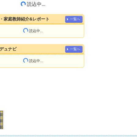
読込中...
・家庭教師紹介&レポート
一覧へ
読込中...
デュナビ
一覧へ
読込中...