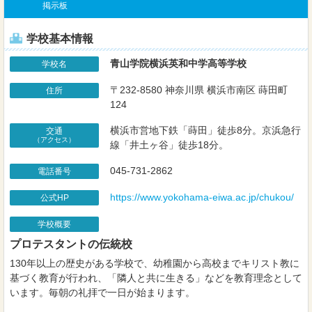
掲示板
学校基本情報
青山学院横浜英和中学高等学校
学校名
〒232-8580 神奈川県 横浜市南区 蒔田町
住所
124
横浜市営地下鉄「蒔田」徒歩8分。京浜急行
交通
（アクセス）
線「井土ヶ谷」徒歩18分。
045-731-2862
電話番号
https://www.yokohama-eiwa.ac.jp/chukou/
公式HP
学校概要
プロテスタントの伝統校
130年以上の歴史がある学校で、幼稚園から高校までキリスト教に
基づく教育が行われ、「隣人と共に生きる」などを教育理念として
います。毎朝の礼拝で一日が始まります。