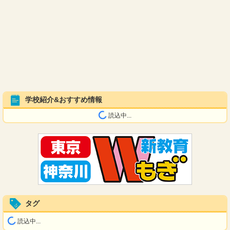
学校紹介&おすすめ情報
読込中...
タグ
読込中...