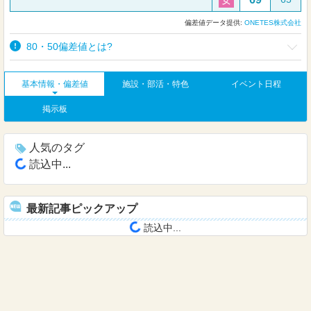
女
偏差値データ提供:
ONETES株式会社
80・50偏差値とは?
基本情報・偏差値
施設・部活・特色
イベント日程
掲示板
人気のタグ
読込中...
最新記事ピックアップ
読込中...