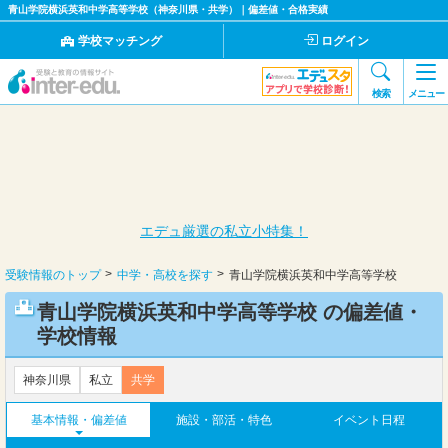
青山学院横浜英和中学高等学校（神奈川県・共学）｜偏差値・合格実績
学校マッチング
ログイン
検索
メニュー
エデュ厳選の私立小特集！
受験情報のトップ
中学・高校を探す
青山学院横浜英和中学高等学校
青山学院横浜英和中学高等学校 の偏差値・
学校情報
神奈川県
私立
共学
基本情報・偏差値
施設・部活・特色
イベント日程