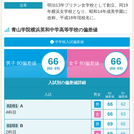
明治13年ブリテン女学校として創立。同19
沿革
年横浜女学校となり、昭和14年成美学園に
改称。平成18年現校名に。
青山学院横浜英和中学高等学校の偏差値
中学校入試偏差値
66
66
男子 80偏差値
女子 80偏差値
(66- 69)
(66- 69)
入試別の偏差値詳細
80
50
入試
男女
偏差値
偏差値
66
62
男
02/01
A
4科目
66
63
女
69
65
男
02/03
B
2科目
69
65