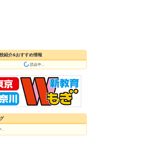
校紹介&おすすめ情報
読込中...
グ
..