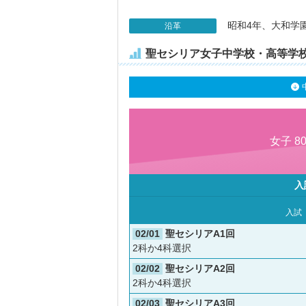
昭和4年、大和学
沿革
聖セシリア女子中学校・高等学
女子 8
入
入試
02/01
聖セシリアA1回
2科か4科選択
02/02
聖セシリアA2回
2科か4科選択
02/03
聖セシリアA3回