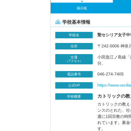
掲示板
学校基本情報
聖セシリア女子中
学校名
〒242-0006 神
住所
小田急江ノ島線「
交通
（アクセス）
分。
046-274-7405
電話番号
https://www.cecilia
公式HP
カトリックの教
学校概要
カトリックの教え
ンスのとれた、社
週に1回宗教の時
れています。募金
す。