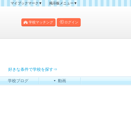
マイブックマーク▼
掲示板メニュー▼
クマーク一覧
掲示板の使い方
掲示板マップ
学校マッチング
ログイン
人気スレッドランキング
新規スレッド一覧
新着書き込み一覧
過去ログ
好きな条件で学校を探す⇒
学校ブログ
動画