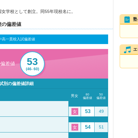
園女学校として創立。同55年現校名に。
塾
校の偏差値
中高一貫校入試偏差値
エ
53
0偏差値
(46- 60)
試別の偏差値詳細
80
50
男女
偏差値
偏差値
53
49
女
54
51
女