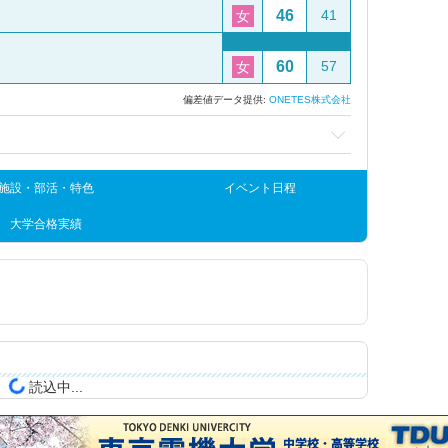
46
41
女
60
57
女
偏差値データ提供:
ONETES株式会社
施設・部活・特色
イベント日程
大学合格実績
読込中...