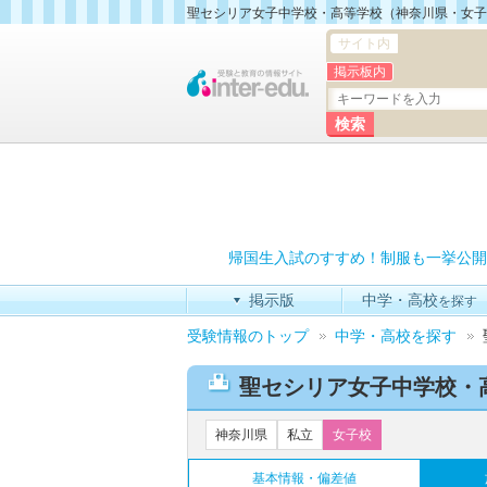
聖セシリア女子中学校・高等学校（神奈川県・女子
サイト内
掲示板内
帰国生入試のすすめ！制服も一挙公開
掲示版
中学・高校
を探す
受験情報のトップ
中学・高校を探す
聖セシリア女子中学校・
神奈川県
私立
女子校
基本情報・偏差値