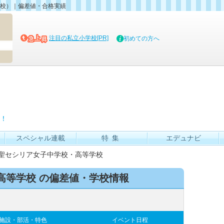
校）｜偏差値・合格実績
マイブッ
注目の私立小学校[PR]
初めての方へ
！
スペシャル連載
特集
エデュナビ
聖セシリア女子中学校・高等学校
高等学校 の偏差値・学校情報
施設・部活・特色
イベント日程