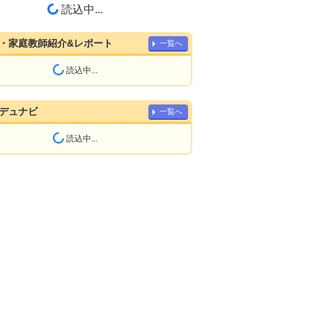
読込中...
・家庭教師紹介&レポート
一覧へ
読込中...
デュナビ
一覧へ
読込中...