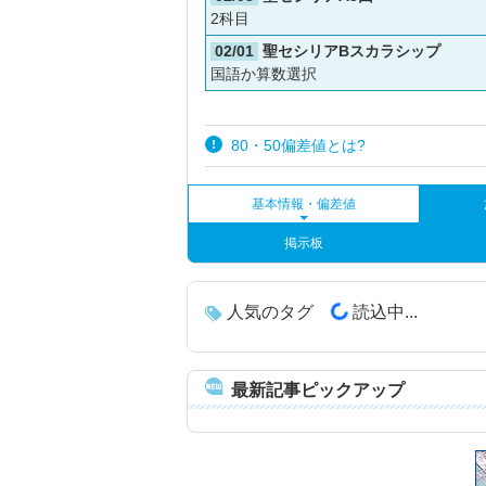
2科目
02/01
聖セシリアBスカラシップ
国語か算数選択
80・50偏差値とは?
基本情報・偏差値
掲示板
人気のタグ
読込中...
最新記事ピックアップ