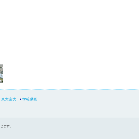
東大京大
学校動画
禁じます。