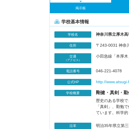
掲示板
学校基本情報
神奈川県立厚木高
学校名
〒243-0031 神奈
住所
小田急線「本厚木
交通
（アクセス）
046-221-4078
電話番号
http://www.atsugi
公式HP
剛健・真剣・勤
学校概要
歴史のある学校で
「真剣」、勤勉で
ています。科学的
明治35年県立第
沿革