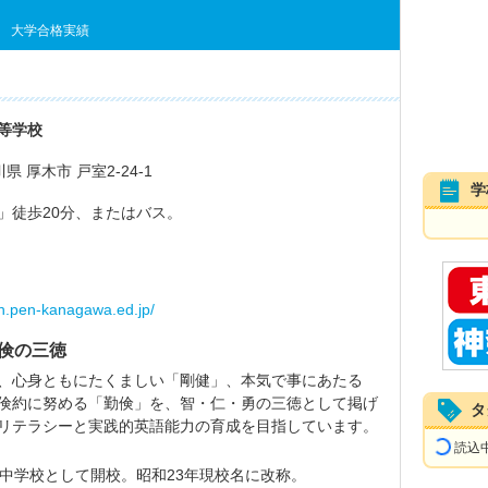
大学合格実績
等学校
川県 厚木市 戸室2-24-1
学
」徒歩20分、またはバス。
-h.pen-kanagawa.ed.jp/
倹の三徳
、心身ともにたくましい「剛健」、本気で事にあたる
倹約に努める「勤倹」を、智・仁・勇の三徳として掲げ
タ
リテラシーと実践的英語能力の育成を目指しています。
読込中.
三中学校として開校。昭和23年現校名に改称。