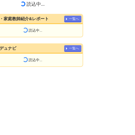
読込中...
・家庭教師紹介&レポート
一覧へ
読込中...
デュナビ
一覧へ
読込中...