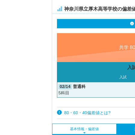
神奈川県立厚木高等学校の偏差
共学 8
入
入試
02/14
普通科
5科目
80・60・40偏差値とは?
基本情報・偏差値