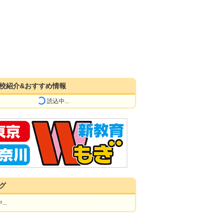
校紹介&おすすめ情報
読込中...
グ
..