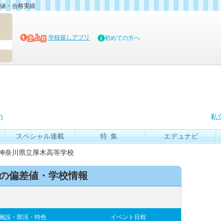
値・合格実績
マイブッ
学校探しアプリ
初めての方へ
力
私
スペシャル連載
特集
エデュナビ
神奈川県立厚木高等学校
 の偏差値・学校情報
施設・部活・特色
イベント日程