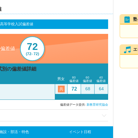
値
塾
高等学校入試偏差値
72
0偏差値
エ
(72- 72)
試別の偏差値詳細
80
60
40
男女
偏差値
偏差値
偏差値
72
68
64
共
偏差値データ提供:
新教育研究協会
施設・部活・特色
イベント日程