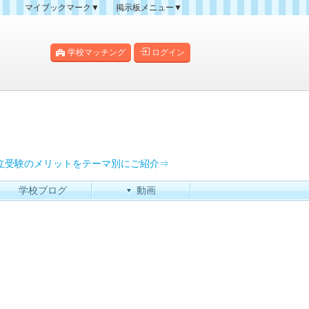
マイブックマーク▼
掲示板メニュー▼
クマーク一覧
掲示板の使い方
掲示板マップ
学校マッチング
ログイン
人気スレッドランキング
新規スレッド一覧
新着書き込み一覧
過去ログ
立受験のメリットをテーマ別にご紹介⇒
学校ブログ
動画