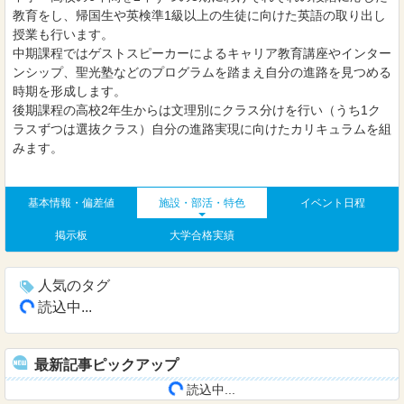
教育をし、帰国生や英検準1級以上の生徒に向けた英語の取り出し
授業も行います。
中期課程ではゲストスピーカーによるキャリア教育講座やインター
ンシップ、聖光塾などのプログラムを踏まえ自分の進路を見つめる
時期を形成します。
後期課程の高校2年生からは文理別にクラス分けを行い（うち1ク
ラスずつは選抜クラス）自分の進路実現に向けたカリキュラムを組
みます。
基本情報・偏差値
施設・部活・特色
イベント日程
掲示板
大学合格実績
人気のタグ
読込中...
最新記事ピックアップ
読込中...