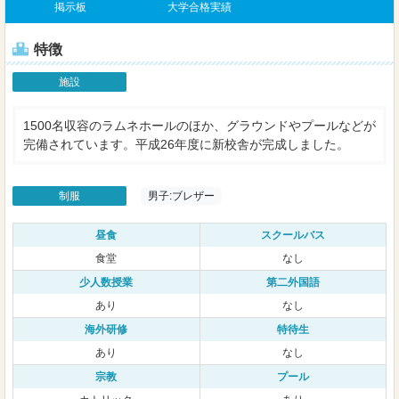
掲示板
大学合格実績
特徴
施設
1500名収容のラムネホールのほか、グラウンドやプールなどが
完備されています。平成26年度に新校舎が完成しました。
制服
男子:ブレザー
昼食
スクールバス
食堂
なし
少人数授業
第二外国語
あり
なし
海外研修
特待生
あり
なし
宗教
プール