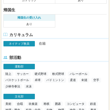
カトリック
あり
帰国⽣
帰国⽣の受け⼊れ
あり
カリキュラム
在籍
ネイティブ教員
部活動
運動部
陸上
サッカー
硬式野球
軟式野球
バレーボール
バスケットボール
卓球
バドミントン
柔道
剣道
空手
少林寺拳法
水泳
文化部
美術
合唱
吹奏楽
将棋
囲碁
コンピュータ
鉄道
地理・歴史
科学・化学
生物
物理
地学・天文
書道