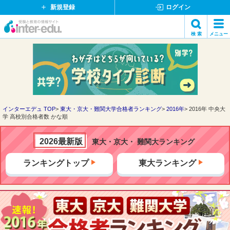
新規登録
ログイン
イ
検 索
メニュー
ン
閉
検索
タ
じ
ー
る
エ
デ
ュ・
ド
インターエデュ TOP
東大・京大・難関大学合格者ランキング
2016年
2016年 中央大
学 高校別合格者数 かな順
ッ
ト
コ
2026最新版
東大・京大・ 難関大ランキング
ム
ランキングトップ
東大ランキング