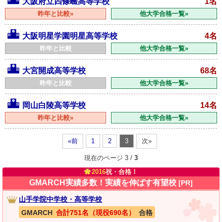
大阪府立四條畷高等学校
1名
昨年と比較»
他大学合格一覧»
大阪明星学園明星高等学校
4名
昨年と比較
他大学合格一覧»
大宮開成高等学校
68名
昨年と比較
他大学合格一覧»
岡山白陵高等学校
14名
昨年と比較»
他大学合格一覧»
«前
1
2
3
次»
現在のページ 3 /
3
2016
祝・合格！
GMARCH実績多数！実績を伸ばす有望校
[PR]
山手学院中学校・高等学校
GMARCH
合計751名（現役690名）
合格