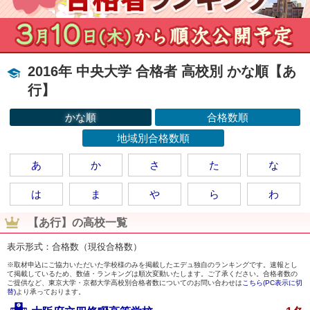
2016年 中央大学 合格者 高校別 かな順【あ
行】
かな順
合格数順
地域別合格数順
あ
か
さ
た
な
は
ま
や
ら
わ
【あ行】の高校一覧
表示形式：合格数（現役合格数）
※取材申込にご協力いただいた学校様のみを掲載したエデュ独自のランキングです。速報とし
て掲載しているため、数値・ランキングは順次変動いたします。ご了承ください。合格者数の
ご提供など、東京大学・京都大学高校別合格者数についてのお問い合わせは
こちら(PC表示に切
替)
より承っております。