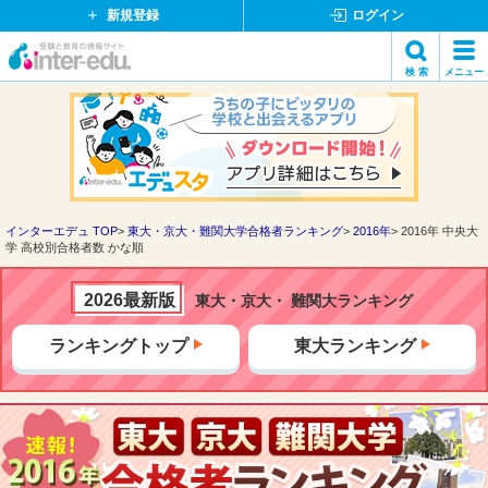
新規登録
ログイン
イ
検 索
メニュー
ン
閉
検索
タ
じ
ー
る
エ
デ
ュ・
ド
インターエデュ TOP
東大・京大・難関大学合格者ランキング
2016年
2016年 中央大
学 高校別合格者数 かな順
ッ
ト
コ
2026最新版
東大・京大・ 難関大ランキング
ム
ランキングトップ
東大ランキング