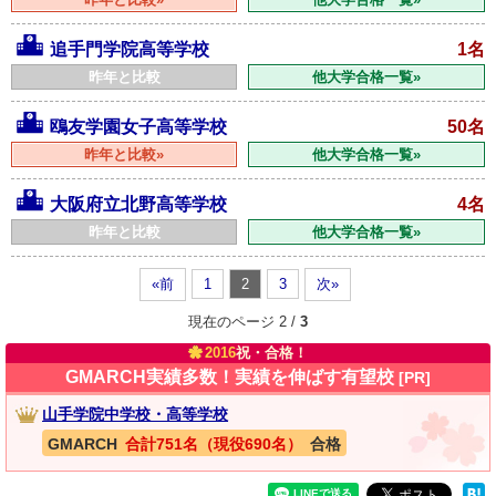
追手門学院高等学校
1名
昨年と比較
他大学合格一覧»
鴎友学園女子高等学校
50名
昨年と比較»
他大学合格一覧»
大阪府立北野高等学校
4名
昨年と比較
他大学合格一覧»
«前
1
2
3
次»
現在のページ 2 /
3
2016
祝・合格！
GMARCH実績多数！実績を伸ばす有望校
[PR]
山手学院中学校・高等学校
GMARCH
合計751名（現役690名）
合格