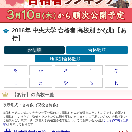
2016年 中央大学 合格者 高校別 かな順【あ
行】
かな順
合格数順
地域別合格数順
あ
か
さ
た
な
は
ま
や
ら
わ
【あ行】の高校一覧
表示形式：合格数（現役合格数）
※取材申込にご協力いただいた学校様のみを掲載したエデュ独自のランキングです。速報とし
て掲載しているため、数値・ランキングは順次変動いたします。ご了承ください。合格者数の
ご提供など、東京大学・京都大学高校別合格者数についてのお問い合わせは
こちら(PC表示に切
替)
より承っております。