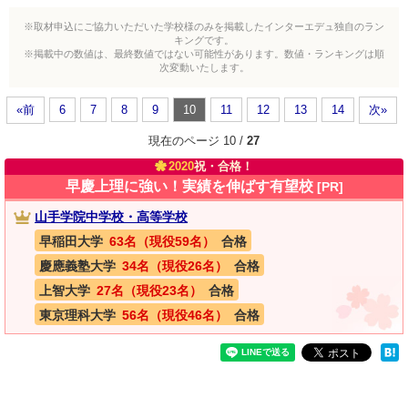
※取材申込にご協力いただいた学校様のみを掲載したインターエデュ独自のラン
キングです。
※掲載中の数値は、最終数値ではない可能性があります。数値・ランキングは順
次変動いたします。
«前
6
7
8
9
10
11
12
13
14
次»
現在のページ 10 /
27
2020
祝・合格！
早慶上理に強い！実績を伸ばす有望校
[PR]
山手学院中学校・高等学校
早稲田大学
63名（現役59名）
合格
慶應義塾大学
34名（現役26名）
合格
上智大学
27名（現役23名）
合格
東京理科大学
56名（現役46名）
合格