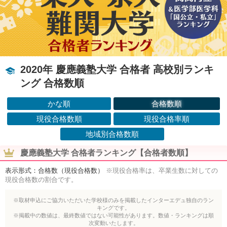
2020年 慶應義塾大学 合格者 高校別ランキ
ング 合格数順
かな順
合格数順
現役合格数順
現役合格率順
地域別合格数順
慶應義塾大学 合格者ランキング【合格者数順】
表示形式：合格数（現役合格数）
※現役合格率は、卒業生数に対しての
現役合格数の割合です。
※取材申込にご協力いただいた学校様のみを掲載したインターエデュ独自のラン
キングです。
※掲載中の数値は、最終数値ではない可能性があります。数値・ランキングは順
次変動いたします。