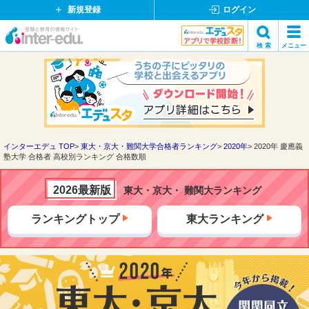
新規登録
ログイン
イ
検 索
メニュー
ン
閉
検索
タ
じ
ー
る
エ
デ
ュ・
ド
インターエデュ TOP
東大・京大・難関大学合格者ランキング
2020年
2020年 慶應義
塾大学 合格者 高校別ランキング 合格数順
ッ
ト
コ
2026最新版
東大・京大・ 難関大ランキング
ム
ランキングトップ
東大ランキング