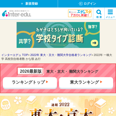
新規登録
ログイン
イ
検 索
メニュー
ン
閉
検索
タ
じ
ー
る
エ
デ
ュ・
ド
インターエデュ TOP
2022年 東大・京大・難関大学合格者ランキング
2022年 一橋大
学 高校別合格者数 かな順 あ行
ッ
ト
コ
2026最新版
東大・京大・ 難関大ランキング
ム
ランキングトップ
東大ランキング