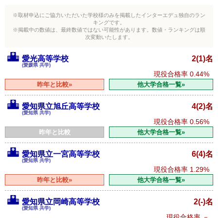
※取材申込にご協力いただいた学校様のみを掲載したインターエデュ独自のラン
キングです。
※掲載中の数値は、最終数値ではない可能性があります。数値・ランキングは順
次変動いたします。
愛光高等学校
2(1)名
(愛媛県 共学)
現役合格率
0.44%
昨年と比較»
他大学合格一覧»
愛知県立旭丘高等学校
4(2)名
(愛知県 共学)
現役合格率
0.56%
昨年と比較
他大学合格一覧»
愛知県立一宮高等学校
6(4)名
(愛知県 共学)
現役合格率
1.29%
昨年と比較»
他大学合格一覧»
愛知県立岡崎高等学校
2(-)名
(愛知県 共学)
現役合格率
－