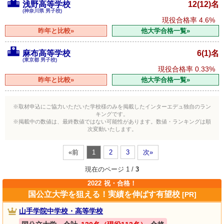
浅野高等学校
12(12)名
(神奈川県 男子校)
現役合格率
4.6%
昨年と比較»
他大学合格一覧»
麻布高等学校
6(1)名
(東京都 男子校)
現役合格率
0.33%
昨年と比較»
他大学合格一覧»
※取材申込にご協力いただいた学校様のみを掲載したインターエデュ独自のラン
キングです。
※掲載中の数値は、最終数値ではない可能性があります。数値・ランキングは順
次変動いたします。
«前
1
2
3
次»
現在のページ 1 /
3
2022
祝・合格！
国公立大学を狙える！実績を伸ばす有望校
[PR]
山手学院中学校・高等学校