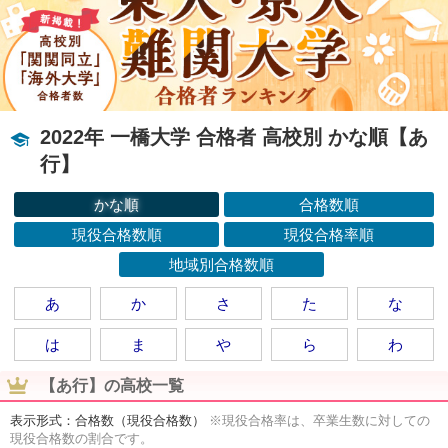
2022年 一橋大学 合格者 高校別 かな順【あ
行】
かな順
合格数順
現役合格数順
現役合格率順
地域別合格数順
あ
か
さ
た
な
は
ま
や
ら
わ
【あ行】の高校一覧
表示形式：合格数（現役合格数）
※現役合格率は、卒業生数に対しての
現役合格数の割合です。