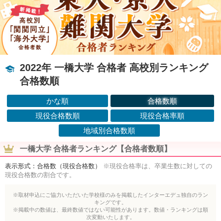
2022年 一橋大学 合格者 高校別ランキング
合格数順
かな順
合格数順
現役合格数順
現役合格率順
地域別合格数順
一橋大学 合格者ランキング【合格者数順】
表示形式：合格数（現役合格数）
※現役合格率は、卒業生数に対しての
現役合格数の割合です。
※取材申込にご協力いただいた学校様のみを掲載したインターエデュ独自のラン
キングです。
※掲載中の数値は、最終数値ではない可能性があります。数値・ランキングは順
次変動いたします。