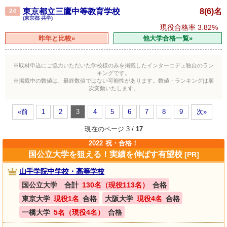
東京都立三鷹中等教育学校
8(6)名
24
(東京都 共学)
現役合格率
3.82%
昨年と比較»
他大学合格一覧»
※取材申込にご協力いただいた学校様のみを掲載したインターエデュ独自のラン
キングです。
※掲載中の数値は、最終数値ではない可能性があります。数値・ランキングは順
次変動いたします。
«前
1
2
3
4
5
6
7
8
9
次»
現在のページ 3 /
17
2022
祝・合格！
国公立大学を狙える！実績を伸ばす有望校
[PR]
山手学院中学校・高等学校
国公立大学 合計
130名（現役113名）
合格
東京大学
現役1名
合格
大阪大学
現役4名
合格
一橋大学
5名（現役4名）
合格