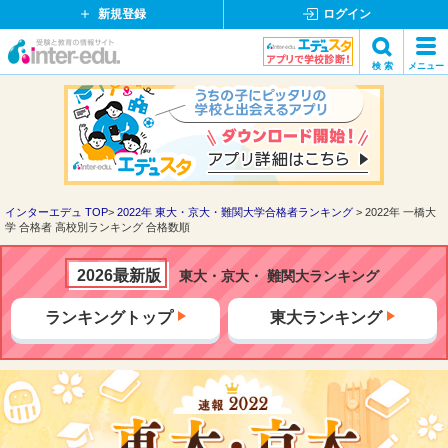
新規登録
ログイン
イ
検 索
メニュー
ン
閉
検索
タ
じ
ー
る
エ
デ
ュ・
ド
インターエデュ TOP
2022年 東大・京大・難関大学合格者ランキング
2022年 一橋大
学 合格者 高校別ランキング 合格数順
ッ
ト
コ
2026最新版
東大・京大・ 難関大ランキング
ム
ランキングトップ
東大ランキング